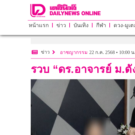
หน้าแรก
ข่าว
บันเทิง
กีฬา
ดวง-มูเตล
ข่าว
อาชญากรรม
22 ก.ค. 2568 • 10:00 น
รวบ “ดร.อาจารย์ ม.ดัง