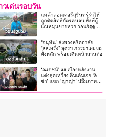
่าวเด่นรอบวัน
แม่ค้าลอตเตอรี่สุรินทร์ร่ำไห้
ถูกตัดสิทธิบัตรคนจน ทั้งที่กู้
เงินหมุนขายหวย วอนรัฐดูข้อ
เท็จจริง
“อนุทิน” ส่งพวงหรีดอาลัย
“สส.หรั่ง” อุดรฯ ภรรยาเผยขอ
ตั้งหลัก พร้อมเดินหน้าสานต่อ
‘ณเดชน์’ เผยเบื้องหลังงาน
แต่งสุดเหวี่ยง ตื่นเต้นเจอ ‘ลิ
ซ่า’ แขก ‘ญาญ่า’ ปลื้มภาพ
ครอบครัวพร้อม ‘พ่อโยชิโอ’