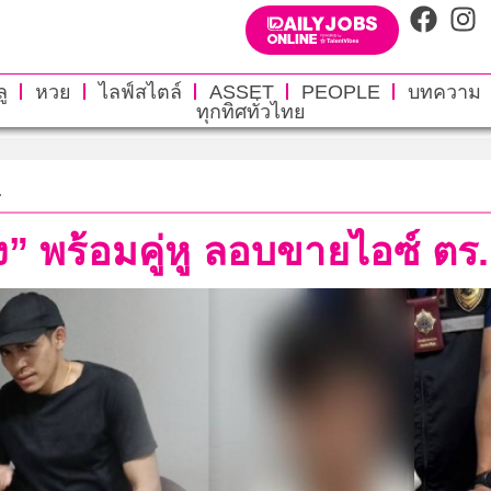
ู
หวย
ไลฟ์สไตล์
ASSET
PEOPLE
บทความ
ทุกทิศทั่วไทย
.
” พร้อมคู่หู ลอบขายไอซ์ ตร.