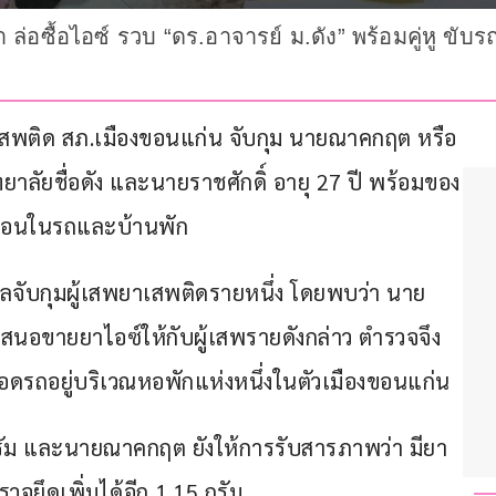
า ล่อซื้อไอซ์ รวบ “ดร.อาจารย์ ม.ดัง” พร้อมคู่หู ขั
าเสพติด สภ.เมืองขอนแก่น จับกุม นายณาคกฤต หรือ 
าลัยชื่อดัง และนายราชศักดิ์ อายุ 27 ปี พร้อมของ
กซ่อนในรถและบ้านพัก
ยผลจับกุมผู้เสพยาเสพติดรายหนึ่ง โดยพบว่า นาย
สนอขายยาไอซ์ให้กับผู้เสพรายดังกล่าว ตำรวจจึง
อดรถอยู่บริเวณหอพักแห่งหนึ่งในตัวเมืองขอนแก่น
ม และนายณาคกฤต ยังให้การรับสารภาพว่า มียา
ตรวจยึดเพิ่มได้อีก 1.15 กรัม