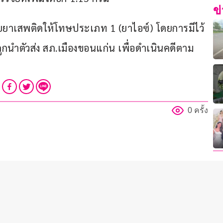
ข
หน่ายยาเสพติดให้โทษประเภท 1 (ยาไอซ์) โดยการมีไว้
กนำตัวส่ง สภ.เมืองขอนแก่น เพื่อดำเนินคดีตาม
0 ครั้ง