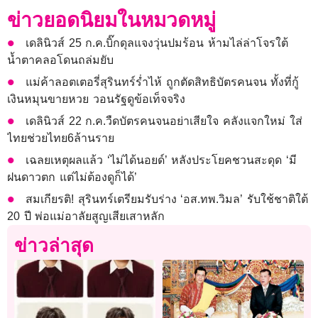
ข่าวยอดนิยมในหมวดหมู่
เดลินิวส์ 25 ก.ค.บิ๊กดุลแจงวุ่นปมร้อน ห้ามไล่ล่าโจรใต้
น้ำตาคลอโดนถล่มยับ
แม่ค้าลอตเตอรี่สุรินทร์ร่ำไห้ ถูกตัดสิทธิบัตรคนจน ทั้งที่กู้
เงินหมุนขายหวย วอนรัฐดูข้อเท็จจริง
เดลินิวส์ 22 ก.ค.วืดบัตรคนจนอย่าเสียใจ คลังแจกใหม่ ใส่
ไทยช่วยไทย6ล้านราย
เฉลยเหตุผลแล้ว ‘ไม่ได้นอยด์’ หลังประโยคชวนสะดุด ‘มี
ฝนดาวตก แต่ไม่ต้องดูก็ได้’
สมเกียรติ! สุรินทร์เตรียมรับร่าง ‘อส.ทพ.วิมล’ รับใช้ชาติใต้
20 ปี พ่อแม่อาลัยสูญเสียเสาหลัก
ข่าวล่าสุด