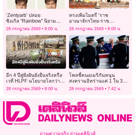
‘Zentyarb’ ปล่อย
ทรงเพิ่มไมตรี ‘ราช
ซิงเกิล “Rainbow” นิยาม
อาณาจักรไทย-ราช
ความรักที่ถ่ายทอดอารมณ์
อาณาจักรภูฏาน’
28 กรกฎาคม 2569
8:00 น.
28 กรกฎาคม 2569
8:00 น.
ความสัมพันธ์ยุคใหม่
อีก 4 ปีสู่ฝั่งฝันยั่งยืนจริงหรือ
โพลชี้คนอเมริกันหนุน
เวที HLPF นโยบายโลกว่า
สงครามอิหร่านแค่ 1 ใน 3
อย่างไร
กังขาทรัมป์ไร้เป้าหมายที่
28 กรกฎาคม 2569
8:00 น.
28 กรกฎาคม 2569
7:42 น.
ชัดเจน
อ่านความจริง อ่านเดลินิวส์