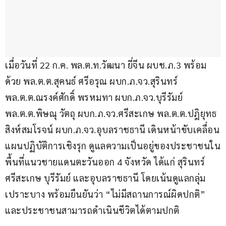
เมื่อวันที่ 22 ก.ค. พล.ต.ท.วัฒนา ยี่จีน ผบช.ภ.3 พร้อม
ด้วย พล.ต.ต.สุคนธ์ ศรีอรุณ ผบก.ภ.จว.สุรินทร์ 
พล.ต.ต.ณรงค์ศักดิ์ พรหมทา ผบก.ภ.จว.บุรีรัมย์ 
พล.ต.ต.พิษณุ วัตถุ ผบก.ภ.จว.ศรีสะเกษ พล.ต.ต.ปฎิยุทธ 
สิงห์สมโรจน์ ผบก.ภ.จว.อุบลราชธานี เดินหน้าขับเคลื่อน
แผนปฏิบัติการเชิงรุก ดูแลความเป็นอยู่ของประชาชนใน
พื้นที่แนวชายแดนตะวันออก 4 จังหวัด ได้แก่ สุรินทร์ 
ศรีสะเกษ บุรีรัมย์ และอุบลราชธานี โดยเน้นดูแลกลุ่ม
เปราะบาง พร้อมยืนยันว่า “ไม่มีสถานการณ์ผิดปกติ” 
และประชาชนสามารถดำเนินชีวิตได้ตามปกติ