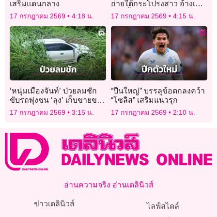
เสริมแดนกลาง
ถ่ายใต้กระโปรงสาว อ้างเพิ่ง
ทำครั้งแรก แต่ในมือถือรูป
17 กรกฎาคม 2569
4:18 น.
17 กรกฎาคม 2569
4:15 น.
เหยื่อเพียบ
‘หนุ่มเมืองจันท์’ ป่วยลมชัก
“ปืนใหญ่” บรรลุข้อตกลงคว้า
ขับรถพุ่งชน ‘ลุง’ เก็บขายของ
“โซลิส” เสริมแนวรุก
เก่าดับสลด ก่อนพุ่งลงข้าง
17 กรกฎาคม 2569
3:15 น.
17 กรกฎาคม 2569
2:10 น.
ทาง
อ่านความจริง อ่านเดลินิวส์
ข่าวเดลินิวส์
ไลฟ์สไตล์