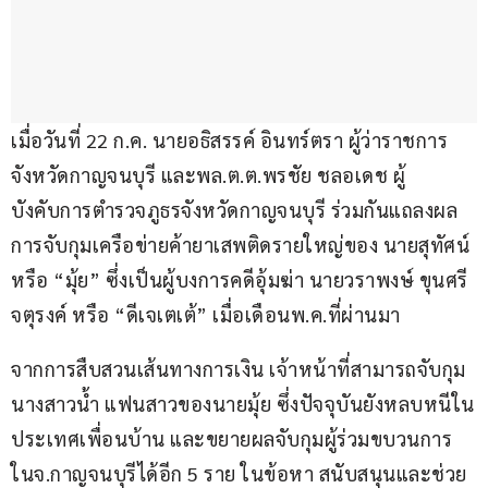
เมื่อวันที่ 22 ก.ค. นายอธิสรรค์ อินทร์ตรา ผู้ว่าราชการ
จังหวัดกาญจนบุรี และพล.ต.ต.พรชัย ชลอเดช ผู้
บังคับการตำรวจภูธรจังหวัดกาญจนบุรี ร่วมกันแถลงผล
การจับกุมเครือข่ายค้ายาเสพติดรายใหญ่ของ นายสุทัศน์ 
หรือ “มุ้ย” ซึ่งเป็นผู้บงการคดีอุ้มฆ่า นายวราพงษ์ ขุนศรี
จตุรงค์ หรือ “ดีเจเตเต้” เมื่อเดือนพ.ค.ที่ผ่านมา
จากการสืบสวนเส้นทางการเงิน เจ้าหน้าที่สามารถจับกุม 
นางสาวน้ำ แฟนสาวของนายมุ้ย ซึ่งปัจจุบันยังหลบหนีใน
ประเทศเพื่อนบ้าน และขยายผลจับกุมผู้ร่วมขบวนการ
ในจ.กาญจนบุรีได้อีก 5 ราย ในข้อหา สนับสนุนและช่วย