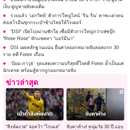
เจ็บ-สูญหายยังคงเดิม
รวบแล้ว ‘เอกวิทย์’ ตัวการใหญ่ไลน์ ‘ริน ริน’ คาพะเยาคน
ส่งเฮโรอีนซุกกระเป๋าช้างไทยให้ไรเดอร์
“DSI” เปิดโปงม่านชักใย เชื่อมีตัวการใหญ่กว่าเฟซบุ๊ก
“Rose Rose” ทักเเชตหา “แอร์มีนา”
DSI เผยหลักฐานแน่น ยื่นศาลออกหมายจับลอตแรก 30
ราย คดี Forex เถื่อน
‘ป้อม-ภาวุธ’ รุดแสดงความบริสุทธิ์ใจคดี Forex ย้ำเป็นแค่
นักเทรด พร้อมสู้หากถูกออกหมายจับ
ข่าวล่าสุด
“สิงห์ผงาด” จ่อคว้า “โกเมส”
จับคาห้าง! หนุ่มวัย 30 ปี แอบ