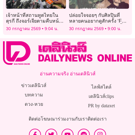
เจ้าหน้าที่สถานทูตไทยใน
ปล่อยใจจอยๆ กับศิลปินที่
ตุรกี ถึงจอร์เจียตามคืบหน้า
หลายคนอยากดูสักครั้ง ‘FKJ
เหตุ’ฮลุน โซโล’ เสียชีวิต
– Tyber Tour’ ที่ไทยแน่ๆสิ้นปี
30 กรกฎาคม 2569
9:04 น.
30 กรกฎาคม 2569
9:00 น.
นี้!
อ่านความจริง อ่านเดลินิวส์
ข่าวเดลินิวส์
ไลฟ์สไตล์
บทความ
เดลินิวส์clips
ดวง-หวย
PR by dataxet
ติดต่อโฆษณา
ร่วมงานกับเรา
ติดต่อเรา