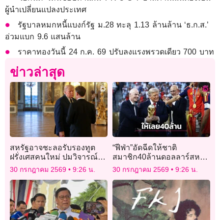
ผู้นำเปลี่ยนแปลงประเทศ
รัฐบาลหมกหนี้แบงก์รัฐ ม.28 ทะลุ 1.13 ล้านล้าน ‘ธ.ก.ส.’
อ่วมแบก 9.6 แสนล้าน
ราคาทองวันนี้ 24 ก.ค. 69 ปรับลงแรงพรวดเดียว 700 บาท
ข่าวล่าสุด
สหรัฐอาจชะลอรับรองทูต
“ฟีฟ่า”อัดฉีดให้ชาติ
ฝรั่งเศสคนใหม่ ปมวิจารณ์
สมาชิก40ล้านดอลลาร์สหรัฐ
สิทธิมนุษยชน
ถ้าสนับสนุนแผนขายหุ้น
30 กรกฎาคม 2569
9:26 น.
30 กรกฎาคม 2569
9:26 น.