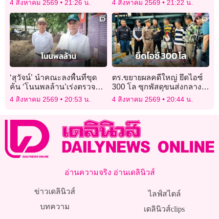
4 สิงหาคม 2569
21:26 น.
4 สิงหาคม 2569
21:22 น.
‘สุวัจน์’ นำคณะลงพื้นที่ขุด
ตร.ขยายผลคดีใหญ่ ยึดไอซ์
ค้น ‘โนนพลล้าน’เร่งตรวจ
300 โล ซุกพัสดุขนส่งกลาง
อายุ สร้างไทม์ไลน์
กรุง รวบ 4 ผู้ต้องหาแก๊งยา
4 สิงหาคม 2569
20:53 น.
4 สิงหาคม 2569
20:44 น.
ประวัติศาสตร์โคราช
อ่านความจริง อ่านเดลินิวส์
ข่าวเดลินิวส์
ไลฟ์สไตล์
บทความ
เดลินิวส์clips