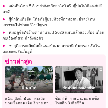
แผ่นดินไหว 5.8 เขย่าจังหวัดอาโอโมริ ญี่ปุ่นไม่เตือนภัยสึ
นามิ
ผู้นำอินเดียยัน ให้อภัยผู้ประท้วงที่ด่าทอตน ย้ำลงโทษ
เยาวชนไม่ช่วยแก้ไขปัญหา
หมอดูชื่อดังอ้างคำทำนายปี 2026 แม่นแล้วสองเรื่อง เตือน
ภัยเรื่องที่สามกำลังก่อตัว
ซาอุดีอาระเบียดันตั้งแนวร่วมนานาชาติ คุ้มครองเรือใน
ทะเลแดงรับมือฮูตี
ข่าวล่าสุด
สนั่น! ถังน้ำมันเก่าระเบิด
ช็อก! ฟ้าผ่าสนามบอล แข้ง
ขณะรื้อถอน เจ็บ 3 ราย คาด
ไทยลีก 3 เสียชีวิต
ไอระเหยเชื้อเพลิงตกค้าง