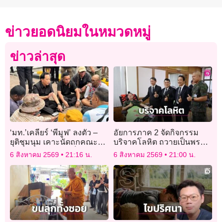
ข่าวยอดนิยมในหมวดหมู่
ข่าวล่าสุด
‘มท.’เคลียร์ ‘พีมูฟ’ ลงตัว –
อัยการภาค 2 จัดกิจกรรม
ยุติชุมนุม เคาะนัดถกคณะ
บริจาคโลหิต ถวายเป็นพระ
อนุฯร่วมแก้ปัญหาที่ดินทำกิน
ราชกุศลฯ พร้อมเปิดให้
6 สิงหาคม 2569
21:16 น.
6 สิงหาคม 2569
21:00 น.
19 ส.ค.นี้
ประชาชนเข้าชมห้องทรง
งานของพระองค์ภา