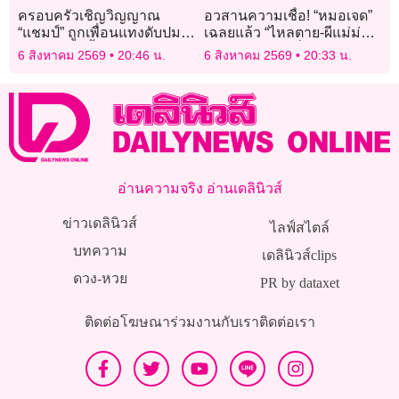
ครอบครัวเชิญวิญญาณ
อวสานความเชื่อ! “หมอเจด”
“แชมป์” ถูกเพื่อนแทงดับปม
เฉลยแล้ว “ไหลตาย-ผีแม่ม่าย”
รักสามเส้า จี้ ตร. เร่งล่าตัว
กินข้าวเหนียวเกี่ยวจริงไหม?
6 สิงหาคม 2569
20:46 น.
6 สิงหาคม 2569
20:33 น.
อ่านความจริง อ่านเดลินิวส์
ข่าวเดลินิวส์
ไลฟ์สไตล์
บทความ
เดลินิวส์clips
ดวง-หวย
PR by dataxet
ติดต่อโฆษณา
ร่วมงานกับเรา
ติดต่อเรา