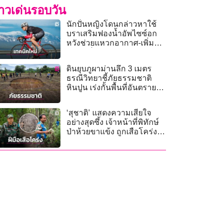
่าวเด่นรอบวัน
นักปั่นหญิงโดนกล่าวหาใช้
บราเสริมฟองน้ำอัพไซซ์อก
หวังช่วยแหวกอากาศ-เพิ่ม
ความเร็ว
ดินยุบภูผาม่านลึก 3 เมตร
ธรณีวิทยาชี้ภัยธรรมชาติ
หินปูน เร่งกั้นพื้นที่อันตราย
เยียวยาไร่ละ 1,340 บาท
‘สุชาติ’ แสดงความเสียใจ
อย่างสุดซึ้ง เจ้าหน้าที่พิทักษ์
ป่าห้วยขาแข้ง ถูกเสือโคร่ง
ทำร้ายเสียชีวิต