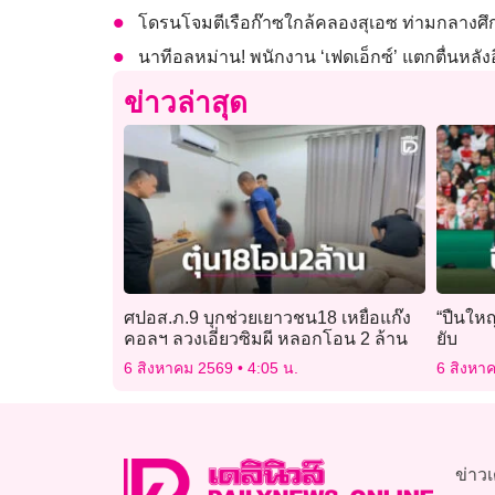
โดรนโจมตีเรือก๊าซใกล้คลองสุเอซ ท่ามกลางศึก
นาทีอลหม่าน! พนักงาน ‘เฟดเอ็กซ์’ แตกตื่นหลั
ข่าวล่าสุด
ศปอส.ภ.9 บุกช่วยเยาวชน18 เหยื่อแก๊ง
“ปืนใหญ
คอลฯ ลวงเอี่ยวซิมผี หลอกโอน 2 ล้าน
ยับ
6 สิงหาคม 2569
4:05 น.
6 สิงหา
ข่าวเ