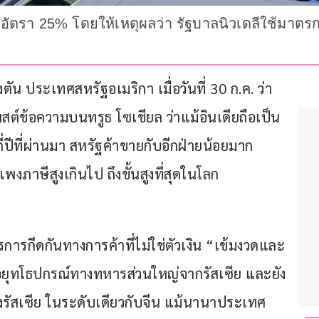
อัตรา 25% โดยให้เหตุผลว่า รัฐบาลนิวเดลีใช้มาตรกา
น ประเทศสหรัฐอเมริกา เมื่อวันที่ 30 ก.ค. ว่า
พสต์ข้อความบนทรูธ โซเชียล ว่าแม้อินเดียถือเป็น
ปีที่ผ่านมา สหรัฐค้าขายกับอีกฝ่ายน้อยมาก 
พงภาษีสูงเกินไป ถึงขั้นสูงที่สุดในโลก
รการกีดกันทางการค้าที่ไม่ใช่ตัวเงิน “เข้มงวดและ
ยังซื้อยุทโธปกรณ์ทางทหารส่วนใหญ่จากรัสเซีย และยัง
องรัสเซีย ในระดับเดียวกับจีน แม้นานาประเทศ