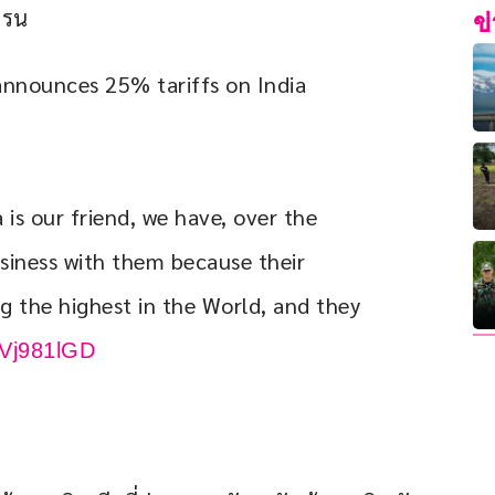
ครน
ข
nnounces 25% tariffs on India 
is our friend, we have, over the 
business with them because their 
ng the highest in the World, and they 
qVj981lGD