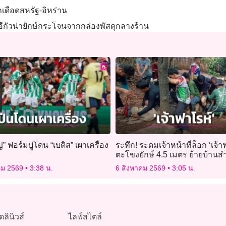
เดือดสหรัฐ-อิหร่าน
งอีกัวน่ายักษ์กระโจนจากกล่องพัสดุกลางร้าน
่” ฟอร์มบู่โดน “เบติส” เผาเครื่อง
ระทึก! ระดมเจ้าหน้าที่ล็อก ‘เจ้า
ตะโขงยักษ์ 4.5 เมตร ย้ายบ้านสำ
คม 2569
3:38 น.
6 สิงหาคม 2569
3:05 น.
ดลินิวส์
ไลฟ์สไตล์