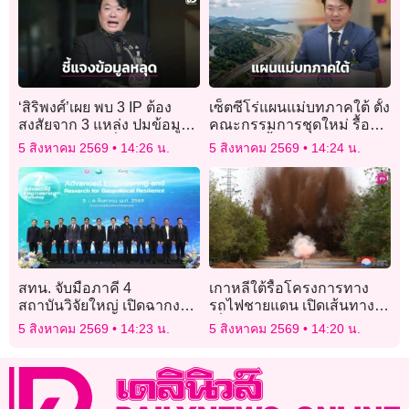
‘สิริพงศ์’เผย พบ 3 IP ต้อง
เซ็ตซีโร่แผนแม่บทภาคใต้ ตั้ง
สงสัยจาก 3 แหล่ง ปมข้อมูล
คณะกรรมการชุดใหม่ รื้อ
คมนาคมหลุด สั่งระงับ
EIA เดิม ย้ำแลนด์บริดจ์ไม่ได้
5 สิงหาคม 2569
14:26 น.
5 สิงหาคม 2569
14:24 น.
ชั่วคราวแล้ว
พับ
สทน. จับมือภาคี 4
เกาหลีใต้รื้อโครงการทาง
สถาบันวิจัยใหญ่ เปิดฉากงาน
รถไฟชายแดน เปิดเส้นทาง
ประชุม “Advanced
เชื่อมต่อเกาหลีเหนือใน
5 สิงหาคม 2569
14:23 น.
5 สิงหาคม 2569
14:20 น.
Engineering Workshop ครั้ง
อนาคต
ที่ 7”