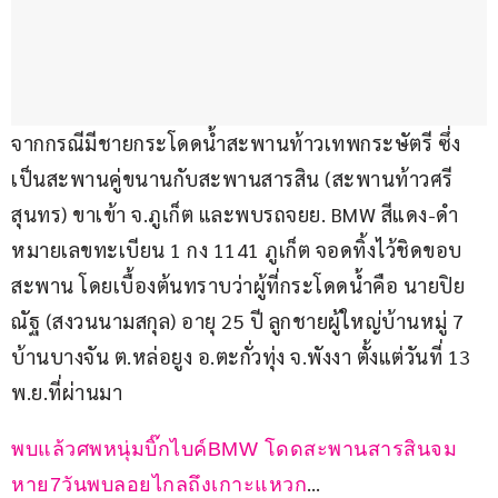
จากกรณีมีชายกระโดดน้ำสะพานท้าวเทพกระษัตรี ซึ่ง
เป็นสะพานคู่ขนานกับสะพานสารสิน (สะพานท้าวศรี
สุนทร) ขาเข้า จ.ภูเก็ต และพบรถจยย. BMW สีแดง-ดำ 
หมายเลขทะเบียน 1 กง 1141 ภูเก็ต จอดทิ้งไว้ชิดขอบ
สะพาน โดยเบื้องต้นทราบว่าผู้ที่กระโดดน้ำคือ นายปิย
ณัฐ (สงวนนามสกุล) อายุ 25 ปี ลูกชายผู้ใหญ่บ้านหมู่ 7 
บ้านบางจัน ต.หล่อยูง อ.ตะกั่วทุ่ง จ.พังงา ตั้งแต่วันที่ 13 
พ.ย.ที่ผ่านมา
พบแล้วศพหนุ่มบิ๊กไบค์BMW โดดสะพานสารสินจม
…
หาย7วันพบลอยไกลถึงเกาะแหวก