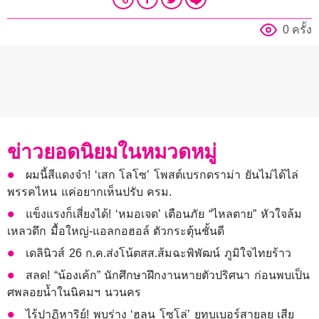
0 ครั้ง
ข่าวยอดนิยมในหมวดหมู่
ผมนี้สีแดงจ๋า! ‘เสก โลโซ’ โพสต์เบรกดราม่า ยันไม่ได้ไล่
พรรคไหน แค่อยากเห็นปรับ ครม.
แข็งแรงก็เสี่ยงได้! ‘หมอเจด’ เตือนภัย “ไหลตาย” หัวใจล้ม
เหลวดึก มื้อใหญ่-แอลกอฮอล์ ตัวกระตุ้นชั้นดี
เดลินิวส์ 26 ก.ค.ส่งโน้ตสส.ส้มฉะพิพัฒน์ ภูมิใจไทยร้าว
สลด! “น้องเค้ก” นักศึกษาฝึกงานหายตัวปริศนา ก่อนพบเป็น
ศพลอยน้ำในนิคมฯ นวนคร
ไร้ปาฏิหาริย์! พบร่าง ‘ฮลุน โซโล่’ ยูทูบเบอร์สายลุย เสีย