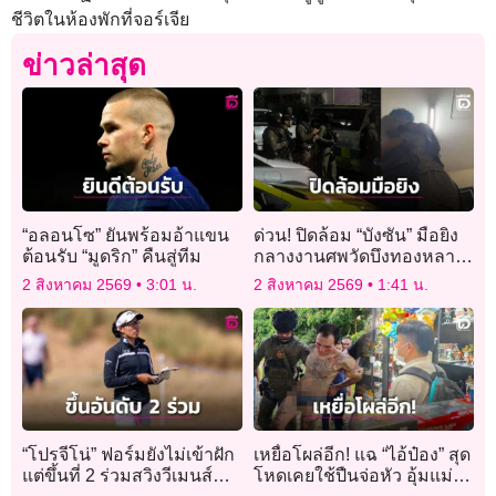
ชีวิตในห้องพักที่จอร์เจีย
ข่าวล่าสุด
“อลอนโซ” ยันพร้อมอ้าแขน
ด่วน! ปิดล้อม “บังซัน” มือยิง
ต้อนรับ “มูดริก” คืนสู่ทีม
กลางงานศพวัดบึงทองหลาง
ถือปืนไลฟ์สดอยู่กับแฟนสาว
2 สิงหาคม 2569
3:01 น.
2 สิงหาคม 2569
1:41 น.
ในห้อง
“โปรจีโน่” ฟอร์มยังไม่เข้าฝัก
เหยื่อโผล่อีก! แฉ “ไอ้ป๋อง” สุด
แต่ขึ้นที่ 2 ร่วมสวิงวีเมนส์
โหดเคยใช้ปืนจ่อหัว อุ้มแม่