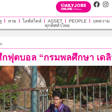
ู
หวย
ไลฟ์สไตล์
ASSET
PEOPLE
บทความ
ทุกทิศทั่วไทย
น.
 ศึกฟุตบอล “กรมพลศึกษา เดลิ