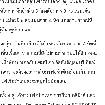
ำให้ยังมีโอกาสลุ้นเข้ารอบเล็กๆ อยู่ แน่นอนว่าคง
จ.ชัยนาท ทีมอันดับ 5 ก็คงต้องการ 3 คะแนนเช่น
ราง แม้จะมี 6 คะแนนจาก 4 นัด แต่สถานการณ์นี้ 
่ที่น่าดูน่าชมเลย
งกลุ่ม เป็นทีมเดียวที่ยังไม่ชนะใครเลย จาก 4 นัดที่
กขึ้นเรื่อยๆ หากเกมนี้ยังไม่สามารถชนะได้อีก คงจะ
มื่อต้องมาเจอกับแชมป์เก่า อัสสัมชัญธนบุรี ที่แพ้
่นอนว่าจะต้องอยากกลับมาฟอร์มดีเหมือนเดิม เกม
 แต่เชื่อว่าเกมคงจะสนุกไม่น้อยเลย
4 คู่ ได้ทาง เฟซบุ๊กเพจ ข่าวกีฬาเดลินิวส์ และ 
ีฬา ทางยูทูบ Dailynews Online และ BG SPORTS