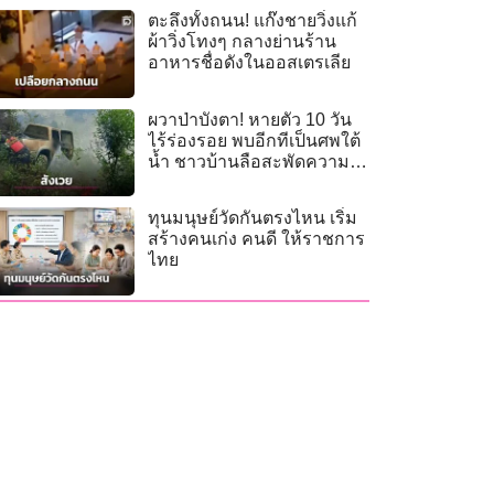
ตะลึงทั้งถนน! แก๊งชายวิ่งแก้
ผ้าวิ่งโทงๆ กลางย่านร้าน
อาหารชื่อดังในออสเตรเลีย
ผวาป่าบังตา! หายตัว 10 วัน
ไร้ร่องรอย พบอีกทีเป็นศพใต้
น้ำ ชาวบ้านลือสะพัดความ
เร้นลับป่าทุ่งพอก
ทุนมนุษย์วัดกันตรงไหน เริ่ม
สร้างคนเก่ง คนดี ให้ราชการ
ไทย