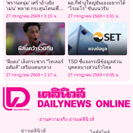
‘พรานหนุ่ม’ เศร้าอ้างยิง
ผอ.กีฬางูใหญ่ยันเองอยากได้
‘เม่น’ พลาด กระสุนโดนเพื่อน
“โรเมโร” ขันแนวรับ
รักดับสลด ยอมรับผิดยืนรอม
27 กรกฎาคม 2569
3:15 น.
27 กรกฎาคม 2569
3:01 น.
อบตัวกับตำรวจ
“ผีแดง” เล็งกระชาก “ไทเลอร์
TSD ชี้แจงกรณีข้อมูลส่วน
อดัมส์” เสริมแดนกลาง
บุคคลบางส่วนรั่วไหล
27 กรกฎาคม 2569
1:17 น.
27 กรกฎาคม 2569
0:05 น.
อ่านความจริง อ่านเดลินิวส์
ข่าวเดลินิวส์
ไลฟ์สไตล์