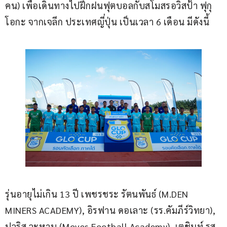
คน) เพื่อเดินทางไปฝึกฝนฟุตบอลกับสโมสรอวิสป้า ฟุกุ
โอกะ จากเจลีก ประเทศญี่ปุ่น เป็นเวลา 6 เดือน มีดังนี้
รุ่นอายุไม่เกิน 13 ปี เพชรชระ รัตนพันธ์ (M.DEN 
MINERS ACADEMY), อิรฟาน ดอเลาะ (รร.คัมภีร์วิทยา), 
ปวริส วะหาบ (Moves Football Academy), เตชินท์ รส