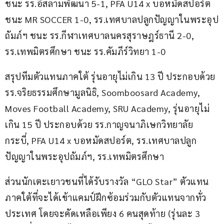
ชนะ รร.อิสลามพัฒนา 5-1, PFA U14 x บอหมัดสปอร์ต 
ชนะ MR SOCCER 1-0, รร.เทศบาลปลูกปัญญาในพระอุป
ถัมภ์ฯ ชนะ รร.กีฬาเทศบาลนครสุราษฎร์ธานี 2-0, 
รร.เทพมิตรศึกษา ชนะ รร.คัมภีร์วิทยา 1-0
สรุปทีมตัวแทนภาคใต้ รุ่นอายุไม่เกิน 13 ปี ประกอบด้วย 
รร.จริยธรรมศึกษามูลนิธิ, Soomboosard Academy, 
Moves Football Academy, SRU Academy, รุ่นอายุไม่
เกิน 15 ปี ประกอบด้วย รร.กาญจนาภิเษกวิทยาลัย 
กระบี่, PFA U14 x บอหมัดสปอร์ต, รร.เทศบาลปลูก
ปัญญาในพระอุปถัมภ์ฯ, รร.เทพมิตรศึกษา
ส่วนนักเตะเยาวชนที่ได้รับรางวัล “GLO Star” ตัวแทน
ภาคใต้ที่จะได้เข้าแคมป์ฝึกซ้อมร่วมกับตัวแทนจากทั่ว
ประเทศ โดยจะคัดเหลือเพียง 6 คนสุดท้าย (รุ่นละ 3 