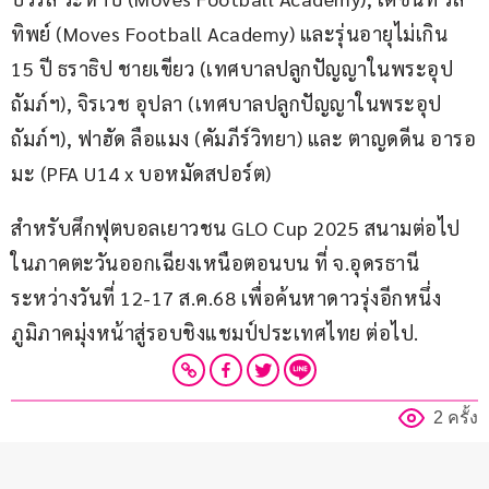
ทิพย์ (Moves Football Academy) และรุ่นอายุไม่เกิน 
15 ปี ธราธิป ชายเขียว (เทศบาลปลูกปัญญาในพระอุป
ถัมภ์ฯ), จิรเวช อุปลา (เทศบาลปลูกปัญญาในพระอุป
ถัมภ์ฯ), ฟาฮัด ลือแมง (คัมภีร์วิทยา) และ ตาญดดีน อารอ
มะ (PFA U14 x บอหมัดสปอร์ต)
สำหรับศึกฟุตบอลเยาวชน GLO Cup 2025 สนามต่อไป
ในภาคตะวันออกเฉียงเหนือตอนบน ที่ จ.อุดรธานี 
ระหว่างวันที่ 12-17 ส.ค.68 เพื่อค้นหาดาวรุ่งอีกหนึ่ง
ภูมิภาคมุ่งหน้าสู่รอบชิงแชมป์ประเทศไทย ต่อไป.
2 ครั้ง