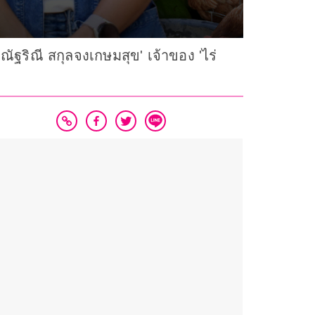
ฐริณี สกุลจงเกษมสุข' เจ้าของ 'ไร่