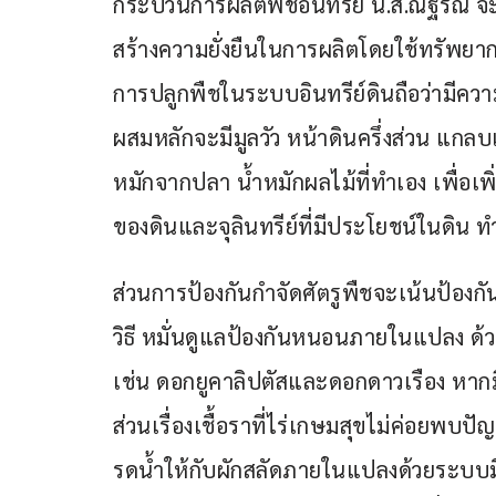
กระบวนการผลิตพืชอินทรีย์ น.ส.ณัฐริณี 
สร้างความยั่งยืนในการผลิตโดยใช้ทรัพยาก
การปลูกพืชในระบบอินทรีย์ดินถือว่ามีคว
ผสมหลักจะมีมูลวัว หน้าดินครึ่งส่วน แกลบ
หมักจากปลา น้ำหมักผลไม้ที่ทำเอง เพื่อเ
ของดินและจุลินทรีย์ที่มีประโยชน์ในดิน 
ส่วนการป้องกันกำจัดศัตรูพืชจะเน้นป้องก
วิธี หมั่นดูแลป้องกันหนอนภายในแปลง ด้ว
เช่น ดอกยูคาลิปตัสและดอกดาวเรือง หาก
ส่วนเรื่องเชื้อราที่ไร่เกษมสุขไม่ค่อยพบ
รดน้ำให้กับผักสลัดภายในแปลงด้วยระบบมิ