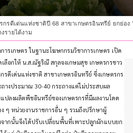
ีเด่นแห่งชาติปี 68 สาขาเกษตรอินทรีย์ ยกย่อง 'ณั
ร้างรายได้งาม
ิชาการเกษตร ในฐานะโฆษกกรมวิชาการเกษตร เปิด
ดเลือกให้ น.ส.ณัฐริณี สกุลจงเกษมสุข เกษตรกรชาว
ตรกรดีเด่นแห่งชาติ สาขาเกษตรอินทรีย์ ซึ่งเกษตรกร
นกระถางประมาณ 30-40 กระถางแต่ไม่ประสบผล
นแปลงผลิตพืชอินทรีย์ของเกษตรกรที่มีผลงานโดด
ต่าง ๆ หน่วยงานราชการอื่น ๆ รวมถึงปรึกษาผู้
ากนั้นจึงได้ปรับเปลี่ยนพื้นที่เพาะปลูกผักแบบยก