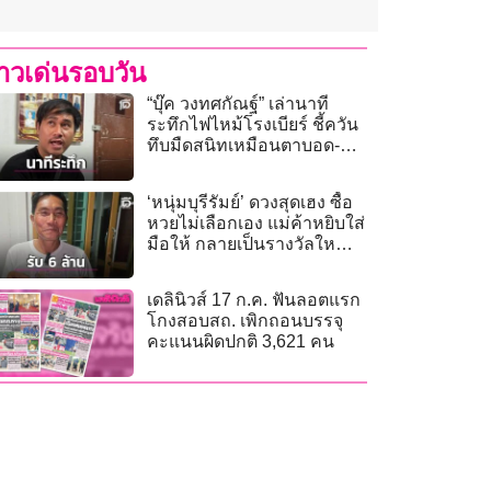
่าวเด่นรอบวัน
“บุ๊ค วงทศกัณฐ์” เล่านาที
ระทึกไฟไหม้โรงเบียร์ ชี้ควัน
ทึบมืดสนิทเหมือนตาบอด-ลุก
ท่วมใน 5 นาที
‘หนุ่มบุรีรัมย์’ ดวงสุดเฮง ซื้อ
หวยไม่เลือกเอง แม่ค้าหยิบใส่
มือให้ กลายเป็นรางวัลใหญ่
รับ 6 ล้าน
เดลินิวส์ 17 ก.ค. ฟันลอตแรก
โกงสอบสถ. เพิกถอนบรรจุ
คะแนนผิดปกติ 3,621 คน