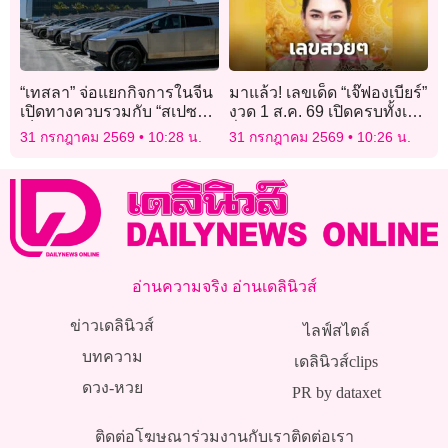
“เทสลา” จ่อแยกกิจการในจีน
มาแล้ว! เลขเด็ด “เจ๊ฟองเบียร์”
เปิดทางควบรวมกับ “สเปซ
งวด 1 ส.ค. 69 เปิดครบทั้งเลข
เอ็กซ์”
วิ่ง เลข 2 ตัว และ 3 ตัว คอ
31 กรกฎาคม 2569
10:28 น.
31 กรกฎาคม 2569
10:26 น.
หวยไม่พลาดส่อง
อ่านความจริง อ่านเดลินิวส์
ข่าวเดลินิวส์
ไลฟ์สไตล์
บทความ
เดลินิวส์clips
ดวง-หวย
PR by dataxet
ติดต่อโฆษณา
ร่วมงานกับเรา
ติดต่อเรา