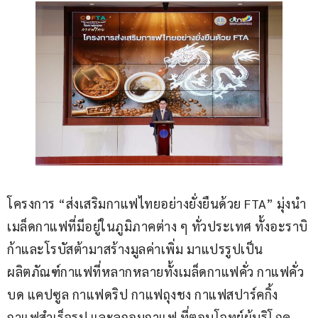
โครงการ “ส่งเสริมกาแฟไทยอย่างยั่งยืนด้วย FTA” มุ่งนำ
เมล็ดกาแฟที่มีอยู่ในภูมิภาคต่าง ๆ ทั่วประเทศ ทั้งอะราบิ
ก้าและโรบัสต้ามาสร้างมูลค่าเพิ่ม มาแปรรูปเป็น
ผลิตภัณฑ์กาแฟที่หลากหลายทั้งเมล็ดกาแฟคั่ว กาแฟคั่ว
บด แคปซูล กาแฟดริป กาแฟถุงชง กาแฟสปาร์คกิ้ง 
กาแฟสำเร็จรูป และลูกอมกาแฟ ที่ตอบโจทย์ผู้บริโภค 