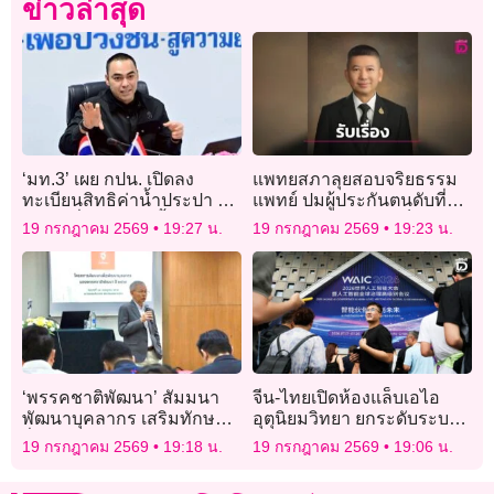
ข่าวล่าสุด
‘มท.3’ เผย กปน. เปิดลง
แพทยสภาลุยสอบจริยธรรม
ทะเบียนสิทธิค่าน้ำประปา ปี
แพทย์ ปมผู้ประกันตนดับที่
2569 เริ่ม 20 ก.ค.นี้
ราชบุรี ยันให้ความเป็นธรรม
19 กรกฎาคม 2569
19:27 น.
19 กรกฎาคม 2569
19:23 น.
‘ครูทราย’
‘พรรคชาติพัฒนา’ สัมมนา
จีน-ไทยเปิดห้องแล็บเอไอ
พัฒนาบุคลากร เสริมทักษะ
อุตุนิยมวิทยา ยกระดับระบบ
สื่อสารการเมือง ก้าวทันยุค
เตือนภัยล่วงหน้าข้าม
19 กรกฎาคม 2569
19:18 น.
19 กรกฎาคม 2569
19:06 น.
ดิจิทัล
พรมแดน