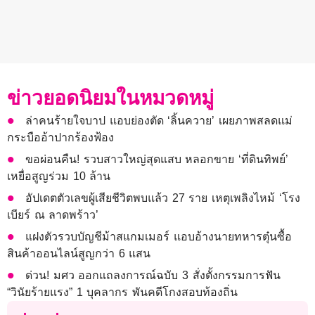
ข่าวยอดนิยมในหมวดหมู่
ล่าคนร้ายใจบาป แอบย่องตัด ‘ลิ้นควาย’ เผยภาพสลดแม่
กระบืออ้าปากร้องฟ้อง
ขอผ่อนคืน! รวบสาวใหญ่สุดแสบ หลอกขาย ‘ที่ดินทิพย์’
เหยื่อสูญร่วม 10 ล้าน
อัปเดตตัวเลขผู้เสียชีวิตพบแล้ว 27 ราย เหตุเพลิงไหม้ ‘โรง
เบียร์ ณ ลาดพร้าว’
แฝงตัวรวบบัญชีม้าสแกมเมอร์ แอบอ้างนายทหารตุ๋นซื้อ
สินค้าออนไลน์สูญกว่า 6 แสน
ด่วน! มศว ออกแถลงการณ์ฉบับ 3 สั่งตั้งกรรมการฟัน
“วินัยร้ายแรง” 1 บุคลากร พันคดีโกงสอบท้องถิ่น