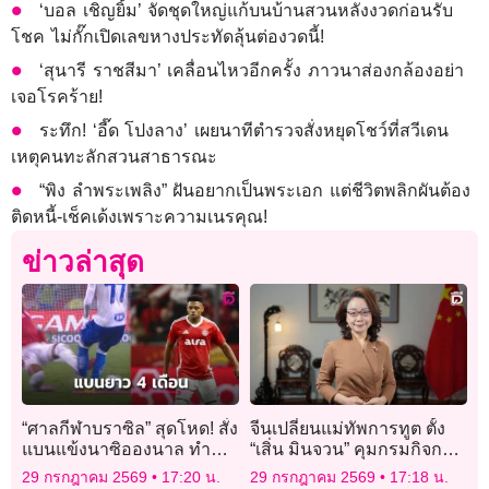
‘บอล เชิญยิ้ม’ จัดชุดใหญ่แก้บนบ้านสวนหลังงวดก่อนรับ
โชค ไม่กั๊กเปิดเลขหางประทัดลุ้นต่องวดนี้!
‘สุนารี ราชสีมา’ เคลื่อนไหวอีกครั้ง ภาวนาส่องกล้องอย่า
เจอโรคร้าย!
ระทึก! ‘อี๊ด โปงลาง’ เผยนาทีตำรวจสั่งหยุดโชว์ที่สวีเดน
เหตุคนทะลักสวนสาธารณะ
“พิง ลำพระเพลิง” ฝันอยากเป็นพระเอก แต่ชีวิตพลิกผันต้อง
ติดหนี้-เช็คเด้งเพราะความเนรคุณ!
ข่าวล่าสุด
“ศาลกีฬาบราซิล” สุดโหด! สั่ง
จีนเปลี่ยนแม่ทัพการทูต ตั้ง
แบนแข้งนาซิอองนาล ทำ
“เสิ่น มินจวน” คุมกรมกิจการ
ฟาวล์ใส่คู่แข่งนาน 4 เดือน
เอเชีย แทน “หลิว จินซง”
29 กรกฎาคม 2569
17:20 น.
29 กรกฎาคม 2569
17:18 น.