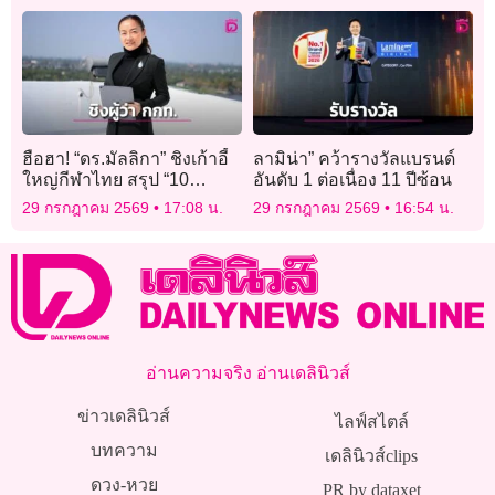
เท่าเวลาที่คนเจ็บกลับมาเล่น
ได้
ฮือฮา! “ดร.มัลลิกา” ชิงเก้าอี้
ลามิน่า” คว้ารางวัลแบรนด์
ใหญ่กีฬาไทย สรุป “10
อันดับ 1 ต่อเนื่อง 11 ปีซ้อน
อรหันต์” ลุ้นตำแหน่งผู้ว่าการ
29 กรกฎาคม 2569
17:08 น.
29 กรกฎาคม 2569
16:54 น.
กกท. คนใหม่
อ่านความจริง อ่านเดลินิวส์
ข่าวเดลินิวส์
ไลฟ์สไตล์
บทความ
เดลินิวส์clips
ดวง-หวย
PR by dataxet