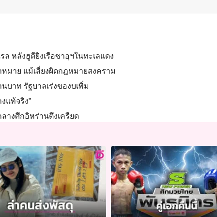
รล หลังฮูตียิงเรือซาอุฯในทะเลแดง
เป้าหมาย แม้เสี่ยงผิดกฎหมายสงคราม
านบาท รัฐบาลเร่งของบเพิ่ม
างแท้จริง”
ลางศึกอิหร่านตึงเครียด