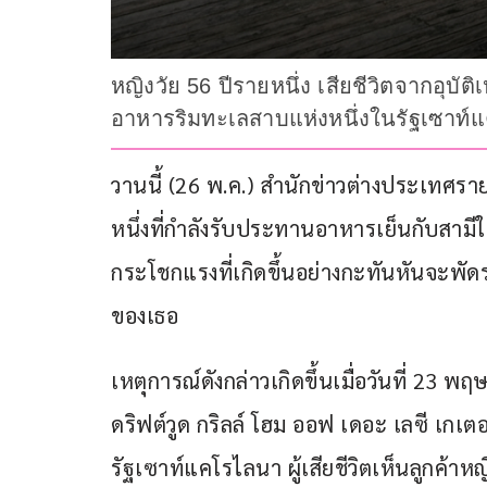
หญิงวัย 56 ปีรายหนึ่ง เสียชีวิตจากอุบั
อาหารริมทะเลสาบแห่งหนึ่งในรัฐเซาท์
วานนี้ (26 พ.ค.) สำนักข่าวต่างประเทศรา
หนึ่งที่กำลังรับประทานอาหารเย็นกับสามี
กระโชกแรงที่เกิดขึ้นอย่างกะทันหันจะพัดร
ของเธอ
เหตุการณ์ดังกล่าวเกิดขึ้นเมื่อวันที่ 2
ดริฟต์วูด กริลล์ โฮม ออฟ เดอะ เลซี เกเต
รัฐเซาท์แคโรไลนา ผู้เสียชีวิตเห็นลูกค้าห