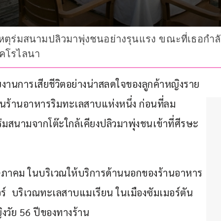
ติเหตุร่มสนามปลิวมาพุ่งชนอย่างรุนแรง ขณะที่เธอกำลั
แคโรไลนา
ยงานการเสียชีวิตอย่างน่าสลดใจของลูกค้าหญิงราย
ในร้านอาหารริมทะเลสาบแห่งหนึ่ง ก่อนที่ลม
่มสนามจากโต๊ะใกล้เคียงปลิวมาพุ่งชนเข้าที่ศีรษะ
3 พฤษภาคม ในบริเวณให้บริการด้านนอกของร้านอาหาร 
อร์  บริเวณทะเลสาบแมเรียน ในเมืองซัมเมอร์ตัน 
ญิงวัย 56 ปีของทางร้าน