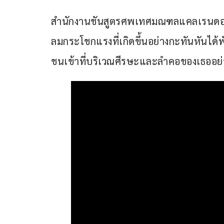
สำนักงานชันสูตรศพเทศมณฑลแคลเรนดอนเปิด
ลมกระโชกแรงที่เกิดขึ้นอย่างกะทันหันได้
ชนเข้าที่บริเวณศีรษะและลำคอของเธออย่างจ