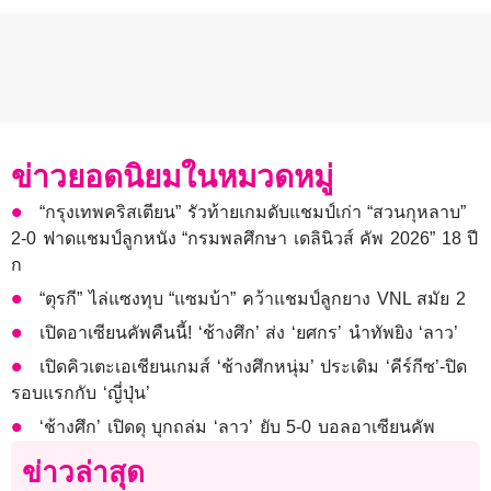
ข่าวยอดนิยมในหมวดหมู่
“กรุงเทพคริสเตียน” รัวท้ายเกมดับแชมป์เก่า “สวนกุหลาบ”
2-0 ฟาดแชมป์ลูกหนัง “กรมพลศึกษา เดลินิวส์ คัพ 2026” 18 ปี
ก
“ตุรกี” ไล่แซงทุบ “แซมบ้า” คว้าแชมป์ลูกยาง VNL สมัย 2
เปิดอาเซียนคัพคืนนี้! ‘ช้างศึก’ ส่ง ‘ยศกร’ นำทัพยิง ‘ลาว’
เปิดคิวเตะเอเชียนเกมส์ ‘ช้างศึกหนุ่ม’ ประเดิม ‘คีร์กีซ’-ปิด
รอบแรกกับ ‘ญี่ปุ่น’
‘ช้างศึก’ เปิดดุ บุกถล่ม ‘ลาว’ ยับ 5-0 บอลอาเซียนคัพ
ข่าวล่าสุด