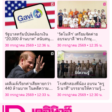
รัฐบาลทรัมป์ปลดล็อกเงิน
‘วัดโมลีฯ’ เตรียมจัดค่าย
“20,000 ล้านบาท” สนับสนุน
อบรมบาลี ‘พระภิกษุ
โครงการวัคซีนระดับโลก
สามเณร’ เข้ม 2 เดือนที่
30 กรกฎาคม 2569
12:36 น.
30 กรกฎาคม 2569
12:35 น.
อินเดีย-เนปาล ก่อนลงสนาม
สอบป.ธ.8-9
เดลีเมล์เรียกค่าเสียหายกว่า
โรงพักสองพี่น้อง อบรม “ครู
440 ล้านบาท ในคดีความที่
5 นาที” บรรยายให้ความรู้
เจ้าชายแฮร์รีพ่ายแพ้
วินัยจราจร-ยาเสพติด
30 กรกฎาคม 2569
12:33 น.
30 กรกฎาคม 2569
12:30 น.