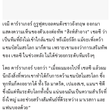
เจมี คาร์ราเกอร์ กูรูฟุตบอลคนดังชาวอังกฤษ ออกมา
แสดงความเห็นของตัวเองต่อทัพ “สิงห์สำอาง” เชลซี ว่า
เป็นทีมที่ยังไม่เข้าใกล้แชมป์ พรีเมียร์ลีก แม้จะเพิ่งคว้า
แชมป์สโมสรโลก มาก็ตาม เพราะเขามองว่าการเสริมทัพ
ของ เชลซี ในช่วงหลัง ไม่ได้ช่วยยกระดับทีมจริงๆ
โดย คาร์ราเกอร์ บอกว่า “เมื่อผมมองไปที่ เชลซี แล้วผม
นึกถึงสิ่งที่พวกเขาทำได้กับการคว้าแชมป์สโมสรโลก ซึ่ง
ทุกทีมก็คงอยากได้ ทั้ง รีล มาดริด, เปแอสเช, แมนฯ ซิตี 
ซึ่งมีแต่ทีมระดับโลกทั้งนั้น แน่นอนมันเป็นความสำเร็จที่
ยิ่งใหญ่ และช่วยสร้างสัมพันธ์ที่ดีระหว่าง มาเรสกา และ
แฟนบอลด้วย”