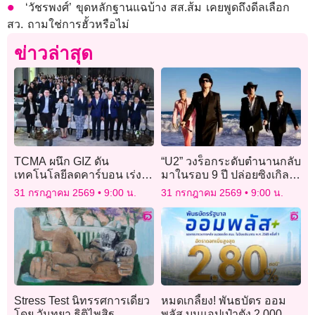
‘วัชรพงศ์’ ขุดหลักฐานแฉบ้าง สส.ส้ม เคยพูดถึงดีลเลือก
สว. ถามใช่การฮั้วหรือไม่
ข่าวล่าสุด
TCMA ผนึก GIZ ดัน
“U2” วงร็อกระดับตำนานกลับ
เทคโนโลยีลดคาร์บอน เร่ง
มาในรอบ 9 ปี ปล่อยซิงเกิล
ปูนไทยสู่ Net Zero 2050
ใหม่สุดเท่ “Street Of
31 กรกฎาคม 2569
9:00 น.
31 กรกฎาคม 2569
9:00 น.
Dreams”เอาใจแฟนๆ
Stress Test นิทรรศการเดี่ยว
หมดเกลี้ยง! พันธบัตร ออม
โดย วันทยา ธิติไพสิฐ
พลัส บนแอปเป๋าตัง 2,000