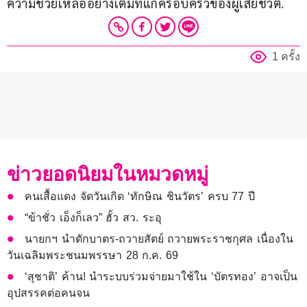
ความช่วยเหลืออย่างเต็มที่แก่ครอบครัวของผู้เสียชีวิต.
1 ครั้ง
ข่าวยอดนิยมในหมวดหมู่
คนเสื้อแดง จัดวันเกิด ‘ทักษิณ ชินวัตร’ ครบ 77 ปี
“ข้าชั่ว เอ็งก็เลว” ฮั้ว สว. ระอุ
นายกฯ นำตักบาตร-ถวายสัตย์ ถวายพระราชกุศล เนื่องใน
วันเฉลิมพระชนมพรรษา 28 ก.ค. 69
‘สุชาติ’ ค้าน! นำระบบร่วมจ่ายมาใช้ใน ‘บัตรทอง’ อาจเป็น
อุปสรรคต่อคนจน