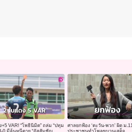
+5 VAR! “โพธินิมิต” ถล่ม “ปทุม
ศาลยกฟ้อง ‘ตะวัน-พวก’ ผิด ม.
-0 มีลุ้นหนีตาย “อัสสัมชัญ
ประชาชนทำโพลขบวนเสด็จ