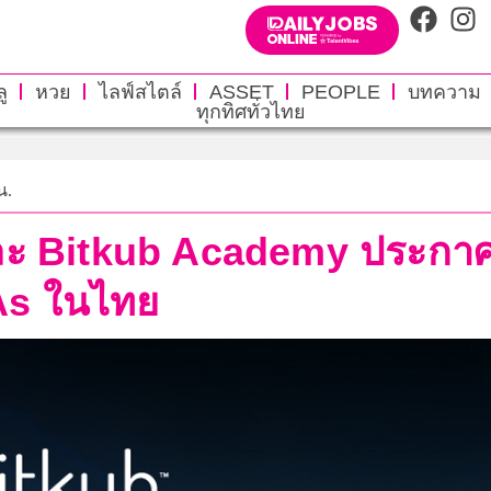
ู
หวย
ไลฟ์สไตล์
ASSET
PEOPLE
บทความ
ทุกทิศทั่วไทย
น.
ละ Bitkub Academy ประกาศ
As ในไทย