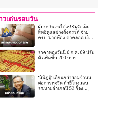
่าวเด่นรอบวัน
ผู้ประกันตนได้เฮ! รัฐจัดเต็ม
สิทธิดูแลช่วงตั้งครรภ์ จ่าย
ครบ ‘ฝากท้อง-ค่าคลอด-เงิน
ดูแลลูก’
ราคาทองวันนี้ 6 ก.ค. 69 ปรับ
ตัวเพิ่มขึ้น 200 บาท
‘นิพิฏฐ์’ เตือนอย่ายอมจำนน
ต่อการทุจริต ถ้ายี้โกงสอบ
รร.นายอำเภอปี 52 ก็จง
รังเกียจโกงสอบท้องถิ่นปีนี้
ด้วย