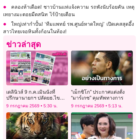
คลองห้าเดือด! ชาวบ้านแห่แจ้งความ รถพังนับร้อยคัน เหตุ
เทยางมะตอยมืดสนิท ไร้ป้ายเตือน
ใหญ่เท่ากำปั้น! ‘ทีมแพทย์ รพ.ศูนย์หาดใหญ่’ เปิดเคสสุดอึ้ง
สาวไทยเจอหินทั้งก้อนในท้อง!
ข่าวล่าสุด
เดลินิวส์ 9 ก.ค.เมินนั่งที่
“เม็กซิโก” ประกาศแต่งตั้ง
ปรึกษานายกฯ ปลัดยธ.ไข
“มาร์เกซ” คุมทัพทางการ
ก๊อก ผวาแขวนไปตบยุง
9 กรกฎาคม 2569
5:30 น.
9 กรกฎาคม 2569
5:13 น.