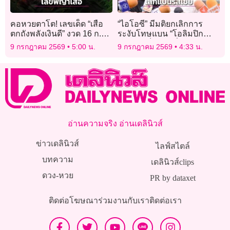
คอหวยตาโต! เลขเด็ด “เสือ
“ไอโอซี” มีมติยกเลิกการ
ตกถังพลังเงินดี” งวด 16 ก.ค.
ระงับโทษแบน “โอลิมปิก
69 ปล่อยครบชุดเด่น-รอง
รัสเซีย” เป็นการชั่วคราวแล้ว
9 กรกฎาคม 2569
5:00 น.
9 กรกฎาคม 2569
4:33 น.
อ่านความจริง อ่านเดลินิวส์
ข่าวเดลินิวส์
ไลฟ์สไตล์
บทความ
เดลินิวส์clips
ดวง-หวย
PR by dataxet
ติดต่อโฆษณา
ร่วมงานกับเรา
ติดต่อเรา