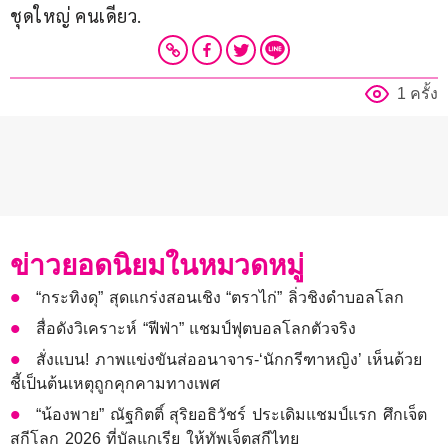
ชุดใหญ่ คนเดียว.
1 ครั้ง
ข่าวยอดนิยมในหมวดหมู่
“กระทิงดุ” สุดแกร่งสอนเชิง “ตราไก่” ลิ่วชิงดำบอลโลก
สื่อดังวิเคราะห์ “ฟีฟ่า” แชมป์ฟุตบอลโลกตัวจริง
สั่งแบน! ภาพแข่งขันส่ออนาจาร-‘นักกรีฑาหญิง’ เห็นด้วย
ชี้เป็นต้นเหตุถูกคุกคามทางเพศ
“น้องพาย” ณัฐกิตติ์ สุริยอธิวัชร์ ประเดิมแชมป์แรก ศึกเจ็ต
สกีโลก 2026 ที่บัลแกเรีย ให้ทัพเจ็ตสกีไทย