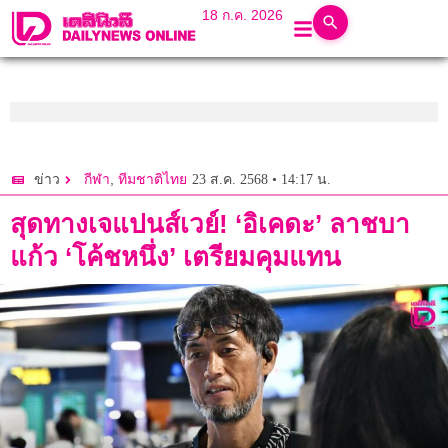
18 ก.ค. 2026
,
23 ส.ค. 2568 • 14:17 น.
ข่าว
กีฬา
ทีมชาติไทย
สุดทางเจแปนส์เวย์! ‘อิเคดะ’ ลาชบา
แก้ว ‘โค้ชหนึ่ง’ เตรียมคุมแทน