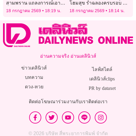
สามพราน แถลงการณ์เอาผิด
โฮมสุข รำฉลองครบรอบ 12
สื่อใหญ่บิดเบือนข้อมูล
ปีถนนสายบุญสหัสขันธ์ไดโน
18 กรกฎาคม 2569
18:19 น.
18 กรกฎาคม 2569
18:14 น.
โรด
อ่านความจริง อ่านเดลินิวส์
ข่าวเดลินิวส์
ไลฟ์สไตล์
บทความ
เดลินิวส์clips
ดวง-หวย
PR by dataxet
ติดต่อโฆษณา
ร่วมงานกับเรา
ติดต่อเรา
© 2026 บริษัท สี่พระยาการพิมพ์ จำกัด