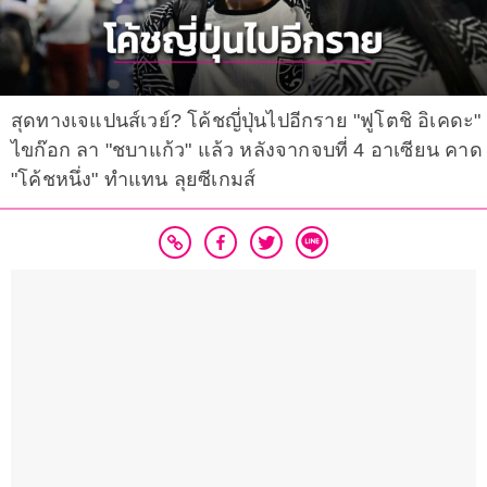
สุดทางเจแปนส์เวย์? โค้ชญี่ปุ่นไปอีกราย "ฟูโตชิ อิเคดะ"
ไขก๊อก ลา "ชบาแก้ว" แล้ว หลังจากจบที่ 4 อาเซียน คาด
"โค้ชหนึ่ง" ทำแทน ลุยซีเกมส์