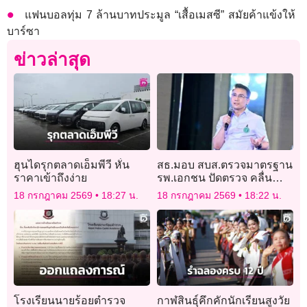
แฟนบอลทุ่ม 7 ล้านบาทประมูล “เสื้อเมสซี” สมัยค้าแข้งให้
บาร์ซา
ข่าวล่าสุด
ฮุนไดรุกตลาดเอ็มพีวี หั่น
สธ.มอบ สบส.ตรวจมาตรฐาน
ราคาเข้าถึงง่าย
รพ.เอกชน ปัดตรวจ คลื่น
ไฟฟ้าหัวใจคนไข้
18 กรกฎาคม 2569
18:27 น.
18 กรกฎาคม 2569
18:22 น.
โรงเรียนนายร้อยตำรวจ
กาฬสินธุ์คึกคักนักเรียนสูงวัย