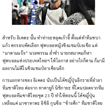
สำหรับ อิเคดะ นั้น ทำท่าจะหลุดเก้าอี้ ตั้งแต่ทำทีมชบา
แก้ว ตกรอบคัดเลือก ฟุตบอลหญิงชิงแชมป์เอเชีย แต่ 
“มาดามแป้ง” นวลพรรณ ล่ำซำ นายกสมาคมกีฬา
ฟุตบอลแห่งประเทศไทยฯ ให้โอกาส อย่างไรก็ตาม ก็มามี
ผลงานไม่ดีในชิงแชมป์อาเซียนอีก
การแยกทางของ อิเคดะ นับเป็นโค้ชญี่ปุ่นอีกรายที่อำลา
ทีมชาติไทย ต่อจาก ทาคายูกิ นิชิกายะ ที่โดนปลดจากทีม
ฟุตบอลทีมชาติไทยชุด 23 ปี ทำให้ตอนนี้ โค้ชญี่ปุ่น 
เหลือแค่ มาซาทาดะ อิชิอิ กุนซือ “ช้างศึก” ทีมชาติไทย 