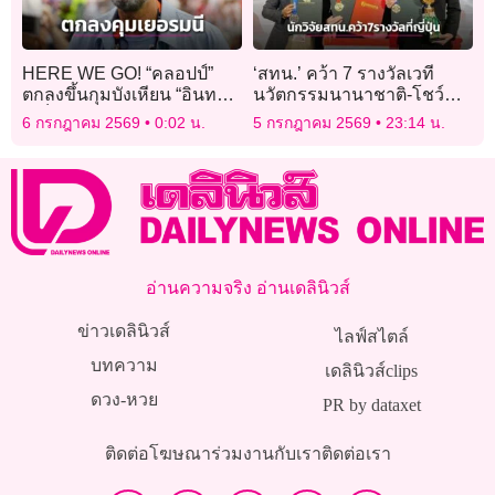
HERE WE GO! “คลอปป์”
‘สทน.’ คว้า 7 รางวัลเวที
ตกลงขึ้นกุมบังเหียน “อินทรี
นวัตกรรมนานาชาติ-โชว์
เหล็ก”
ศักยภาพงานวิจัยไทยไกลสู่
6 กรกฎาคม 2569
0:02 น.
5 กรกฎาคม 2569
23:14 น.
ญี่ปุ่น
อ่านความจริง อ่านเดลินิวส์
ข่าวเดลินิวส์
ไลฟ์สไตล์
บทความ
เดลินิวส์clips
ดวง-หวย
PR by dataxet
ติดต่อโฆษณา
ร่วมงานกับเรา
ติดต่อเรา