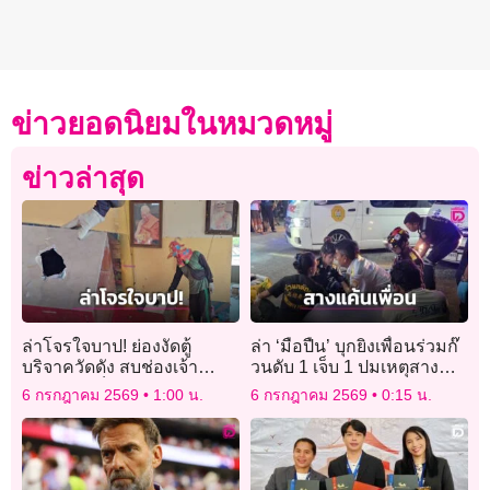
ข่าวยอดนิยมในหมวดหมู่
ข่าวล่าสุด
ล่าโจรใจบาป! ย่องงัดตู้
ล่า ‘มือปืน’ บุกยิงเพื่อนร่วมก๊
บริจาควัดดัง สบช่องเจ้า
วนดับ 1 เจ็บ 1 ปมเหตุสาง
อาวาสลืมล็อกห้อง กวาดเงิน
แค้นติดคุกถูกตีท้ายครัว
6 กรกฎาคม 2569
1:00 น.
6 กรกฎาคม 2569
0:15 น.
ทำบุญไปเกลี้ยง