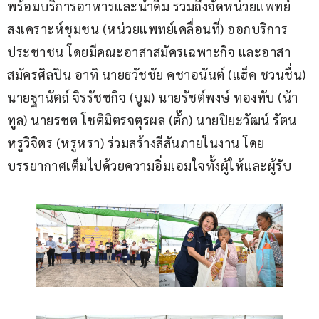
พร้อมบริการอาหารและน้ำดื่ม รวมถึงจัดหน่วยแพทย์
สงเคราะห์ชุมชน (หน่วยแพทย์เคลื่อนที่) ออกบริการ
ประชาชน โดยมีคณะอาสาสมัครเฉพาะกิจ และอาสา
สมัครศิลปิน อาทิ นายธวัชชัย คชาอนันต์ (แฮ็ค ชวนชื่น) 
นายฐานัตถ์ จิรรัชชกิจ (บูม) นายรัชต์พงษ์ ทองทับ (น้า
ทูล) นายรชต โชติมิตรจตุรผล (ตั๊ก) นายปิยะวัฒน์ รัตน
หรูวิจิตร (หรูหรา) ร่วมสร้างสีสันภายในงาน โดย
บรรยากาศเต็มไปด้วยความอิ่มเอมใจทั้งผู้ให้และผู้รับ