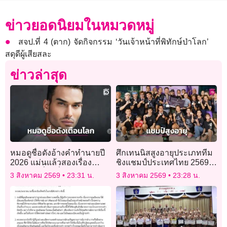
ข่าวยอดนิยมในหมวดหมู่
สจป.ที่ 4 (ตาก) จัดกิจกรรม ‘วันเจ้าหน้าที่พิทักษ์ป่าโลก’
สดุดีผู้เสียสละ
ข่าวล่าสุด
หมอดูชื่อดังอ้างคำทำนายปี
ศึกเทนนิสสูงอายุประเภททีม
2026 แม่นแล้วสองเรื่อง
ชิงแชมป์ประเทศไทย 2569″
เตือนภัยเรื่องที่สามกำลังก่อ
ทำสถิตินักกีฬาร่วมชิงชัย
3 สิงหาคม 2569
23:31 น.
3 สิงหาคม 2569
23:28 น.
ตัว
สูงสุดเป็นประวัติการณ์