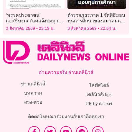
‘พรรคประชาชน’
ตำรวจภูธรภาค 1 จัดพิธีมอบ
แจง‘ธิษะณา’แค่แจ้งปมถูก
ทุนการศึกษาของสมาคมแม่
ละเมิด ไม่ขอให้ดำเนินการ
บ้านตำรวจ ประจำปี 2569
3 สิงหาคม 2569
23:19 น.
3 สิงหาคม 2569
22:54 น.
ต่อ
อ่านความจริง อ่านเดลินิวส์
ข่าวเดลินิวส์
ไลฟ์สไตล์
บทความ
เดลินิวส์clips
ดวง-หวย
PR by dataxet
ติดต่อโฆษณา
ร่วมงานกับเรา
ติดต่อเรา