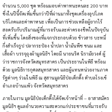
จำนวน 5,000 ชุด พร้อมมอบค่าพาหนะคนละ 200 บาท 
ซึ่งในปีนี้จัดเพิ่มขึ้นกว่าปีที่ผ่านมาทั้งชุดเครื่องอุปโภค
บริโภคและค่าพาหนะ เพื่อเป็นการช่วยเหลือผู้ยากไร้ 
สอดรับกับปริมาณผู้ที่มารอรับและค่าครองชีพในปัจจุบัน
ที่เพิ่มขึ้น โดยสิ่งของที่แจกประกอบด้วย ข้าวสาร บะหมี่
กึ่งสำเร็จรูป ปลากระป๋อง น้ำปลา น้ำมันพืช ขนม และ 
เสื้อผ้า บรรจุถุงผ้ามูลนิธิฯ โดยมี นายนริศ นิรามัยวงศ์ ผู้
ว่าราชการจังหวัดสมุทรสาคร เป็นประธานในพิธี พร้อม
ด้วย มูลนิธิการกุศลสมุทรสาคร และผู้แทนหน่วยงานภาค
รัฐต่างๆ ร่วมในพิธี ณ สุสานมูลนิธิป่อเต็กตึ๊ง ตำบลโรงเข้ 
อำเภอบ้านแพ้ว จังหวัดสมุทรสาคร
ภายในงาน มูลนิธิป่อเต็กตึ๊งได้จัดเจ้าหน้าที่ – อาสาสมัคร
มูลนิธิฯ ดูแลอำนวยความสะดวกแก่ประชาชนที่มารอรับ 