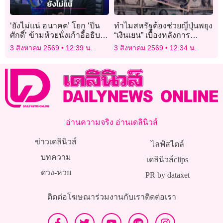
‘ยังไม่แน่ อนาคต’ โยก ‘ปิ่น
ทำไมสหรัฐต้องช่วยญี่ปุ่นพยุง
ศักดิ์’ ข้ามห้วยนั่งเก้าอี้อธิบดี
“เงินเยน” เบื้องหลังการ
กรมประมง
แทรกแซงตลาดเงิน
3 สิงหาคม 2569
12:39 น.
3 สิงหาคม 2569
12:34 น.
อ่านความจริง อ่านเดลินิวส์
ข่าวเดลินิวส์
ไลฟ์สไตล์
บทความ
เดลินิวส์clips
ดวง-หวย
PR by dataxet
ติดต่อโฆษณา
ร่วมงานกับเรา
ติดต่อเรา