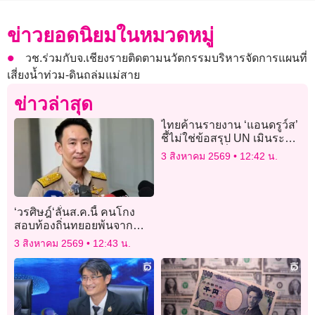
ข่าวยอดนิยมในหมวดหมู่
วช.ร่วมกับจ.เชียงรายติดตามนวัตกรรมบริหารจัดการแผนที่
เสี่ยงน้ำท่วม-ดินถล่มแม่สาย
ข่าวล่าสุด
ไทยค้านรายงาน ‘แอนดรูว์ส’
ชี้ไม่ใช่ข้อสรุป UN เมินระบุ
ความสูญเสียฝั่งไทยถูก
3 สิงหาคม 2569
12:42 น.
กัมพูชาโจมตี
‘วรศิษฎ์‘ลั่นส.ค.นี้ คนโกง
สอบท้องถิ่นทยอยพ้นจาก
ราชการ -เรียกเงินเดือนคืน
3 สิงหาคม 2569
12:43 น.