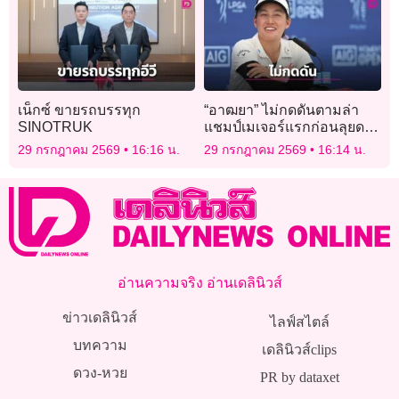
เน็กซ์ ขายรถบรรทุก
“อาฒยา” ไม่กดดันตามล่า
SINOTRUK
แชมป์เมเจอร์แรกก่อนลุยดวล
วงสวิงเอไอจี วีเมนส์ โอเพ่น
29 กรกฎาคม 2569
16:16 น.
29 กรกฎาคม 2569
16:14 น.
อ่านความจริง อ่านเดลินิวส์
ข่าวเดลินิวส์
ไลฟ์สไตล์
บทความ
เดลินิวส์clips
ดวง-หวย
PR by dataxet