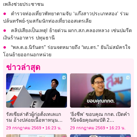
เพลิงช่วยประชาชน
ตำรวจท่องเที่ยวพัทยาตามจับ ‘แก๊งสาวประเภทสอง’ ร่วม
ปล้นทรัพย์-รุมสกัมนักท่องเที่ยวออสเตรเลีย
คลิปเสียงเป็นเหตุ! ย้ายด่วน ผกก.สภ.คลองหลวง เซ่นปมรีด
เงินร้านอาหาร ปทุมธานี
“พล.ต.อ.นิรันดร” ร่อนจดหมายถึง “ผบ.ตร.” ยันไม่สมัครใจ
โอนย้ายออกนอกหน่วย
ข่าวล่าสุด
รัสเซียล่าตัวผู้ก่อตั้งเทเลแก
‘ยิ่งชีพ’ ขอบคุณ กกต. เปิดคำ
รม อ้างปล่อยเนื้อหาหนุน
วินิจฉัยคุณสมบัติ 2
ก่อการร้าย
สว.อำนาจเจริญ ‘ขายหมู-
29 กรกฎาคม 2569
16:23 น.
29 กรกฎาคม 2569
16:23 น.
ก๋วยเตี๋ยวไก่’