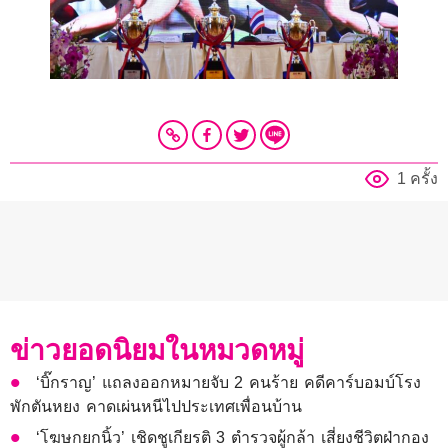
1 ครั้ง
ข่าวยอดนิยมในหมวดหมู่
‘บิ๊กราญ’ แถลงออกหมายจับ 2 คนร้าย คดีคาร์บอมบ์โรง
พักตันหยง คาดเผ่นหนีไปประเทศเพื่อนบ้าน
‘โฆษกยกนิ้ว’ เชิดชูเกียรติ 3 ตำรวจผู้กล้า เสี่ยงชีวิตฝ่ากอง