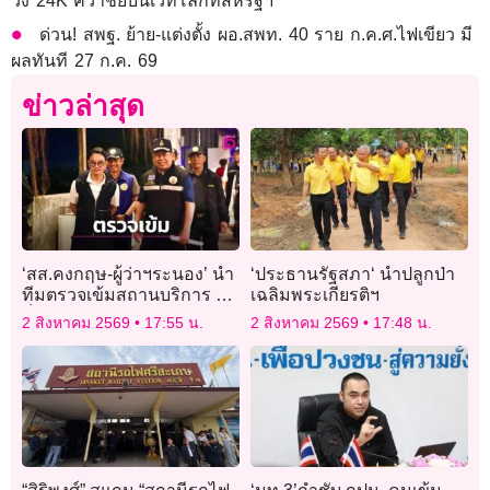
วง 24K คว้าชัยบนเวทีโลกที่สหรัฐฯ
ด่วน! สพฐ. ย้าย-แต่งตั้ง ผอ.สพท. 40 ราย ก.ค.ศ.ไฟเขียว มี
ผลทันที 27 ก.ค. 69
ข่าวล่าสุด
‘สส.คงกฤษ-ผู้ว่าฯระนอง’ นำ
‘ประธานรัฐสภา‘ นำปลูกป่า
ทีมตรวจเข้มสถานบริการ ขัน
เฉลิมพระเกียรติฯ
น็อตระบบความปลอดภัยรับ
2 สิงหาคม 2569
17:55 น.
2 สิงหาคม 2569
17:48 น.
นักท่องเที่ยว