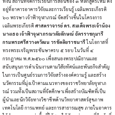
ทั้งนี้ สถานที่จัดการเรียนการสอนของ ๓ หลักสูตรใหม่ ตั้ง
อยู่ที่อาคารอาคารวิจัยและการเรียนรู้ เฉลิมพระเกียรติ 
๖๐ พรรษา เจ้าฟ้าจุฬาภรณ์ จัดสร้างขึ้นในโครงการ
เฉลิมพระเกียรติ 
ศาสตราจารย์ ดร
. สมเด็จพระเจ้าน้อง
นางเธอ เจ้าฟ้าจุฬาภรณวลัยลักษณ์ อัครราชกุมารี 
กรมพระศรีสวางควัฒน วรขัตติยราชนารี 
ในโอกาสที่
ทรงพระเจริญพระชันษาครบ ๕ รอบ ในวันที่ ๔ 
กรกฎาคม พ.ศ.๒๕๖๐ เพื่อสนองพระปณิธานและ
สนับสนุนการดำเนินงานตามวิสัยทัศน์และพันธกิจสำคัญ 
ในการเป็นศูนย์รวมการวิจัยสร้างองค์ความรู้ และสร้าง
นวัตกรรมที่มุ่งเป้าตามแนวทางของราชวิทยาลัยจุฬาภ
รณ์ รวมทั้งเป็นสถานที่จัดศึกษาเพื่อสร้างบัณฑิตที่เป็น
ผู้นำและนักวิจัยทางวิชาชีพด้านวิทยาศาสตร์สุขภาพ 
เทคโนโลยี การแพทย์ และการสาธารณสุข ภายในอาคาร