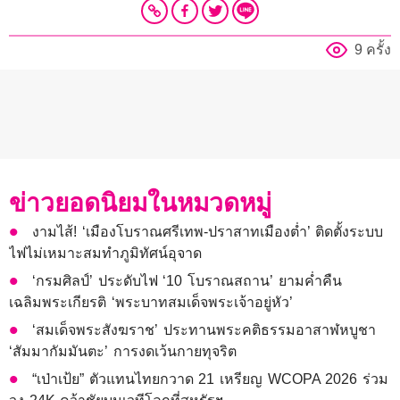
9 ครั้ง
ข่าวยอดนิยมในหมวดหมู่
งามไส้! ‘เมืองโบราณศรีเทพ-ปราสาทเมืองต่ำ’ ติดตั้งระบบ
ไฟไม่เหมาะสมทำภูมิทัศน์อุจาด
‘กรมศิลป์’ ประดับไฟ ‘10 โบราณสถาน’ ยามค่ำคืน
เฉลิมพระเกียรติ ‘พระบาทสมเด็จพระเจ้าอยู่หัว’
‘สมเด็จพระสังฆราช’ ประทานพระคติธรรมอาสาฬหบูชา
‘สัมมากัมมันตะ’ การงดเว้นกายทุจริต
“เป่าเป้ย” ตัวแทนไทยกวาด 21 เหรียญ WCOPA 2026 ร่วม