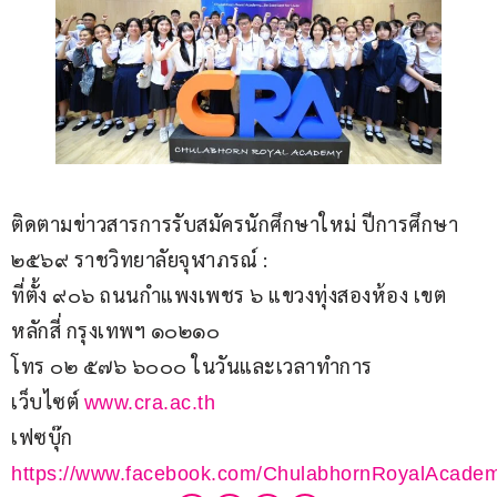
ติดตามข่าวสารการรับสมัครนักศึกษาใหม่ ปีการศึกษา 
๒๕๖๙ ราชวิทยาลัยจุฬาภรณ์ :
ที่ตั้ง ๙๐๖ ถนนกำแพงเพชร ๖ แขวงทุ่งสองห้อง เขต
หลักสี่ กรุงเทพฯ ๑๐๒๑๐ 
โทร ๐๒ ๕๗๖ ๖๐๐๐ ในวันและเวลาทำการ 
เว็บไซต์ 
www.cra.ac.th
เฟซบุ๊ก 
https://www.facebook.com/ChulabhornRoyalAcade