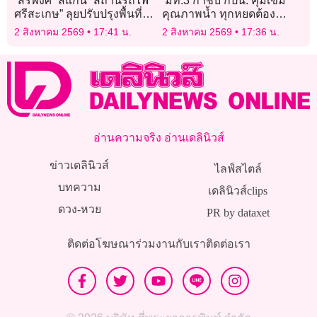
“สิริพงศ์” สแกน “สถานีรถไฟ
‘มท.3’กำชับ กปน. คุมเข้ม
ศรีสะเกษ” ลุยปรับปรุงพื้นที่-
คุณภาพน้ำ ทุกหยดต้อง
ภูมิทัศน์ รองรับทางคู่ “ชุม
สะอาด ปลอดภัย ได้
2 สิงหาคม 2569
17:41 น.
2 สิงหาคม 2569
17:36 น.
ทางถนนจิระ-อุบลฯ”
มาตรฐาน
อ่านความจริง อ่านเดลินิวส์
ข่าวเดลินิวส์
ไลฟ์สไตล์
บทความ
เดลินิวส์clips
ดวง-หวย
PR by dataxet
ติดต่อโฆษณา
ร่วมงานกับเรา
ติดต่อเรา