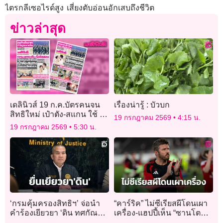
ไตรกลีเซอไรด์สูง เสี่ยงตับอ่อนอักเสบถึงชีวิต
ข่าวล่าสุด
เดลินิวส์ 19 ก.ค.บัตรคนจน
เรื่องน่ารู้ : บัวบก
สิทธิใหม่ เป๋าตัง-สแกน ใช้ 2
19 กรกฎาคม 2569
4:15 น.
แบบ-ดีเดย์ 1 ส.ค.
19 กรกฎาคม 2569
5:30 น.
‘กรมคุ้มครองสิทธิฯ’ จ่อนำ
“คาร์ริค” ไม่ซีเรียสผีโดนเผา
คำร้องเยียวยา ‘ดิน ทศกัณฐ์’
เครื่อง-แฮปปี้เห็น “ซานโตส”
เสนอคณะอนุกรรมการฯ 20
ประเดิมสนาม