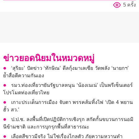
5 ครั้ง
ข่าวยอดนิยมในหมวดหมู่
‘สุริยะ’ ปัดข่าว ‘ทักษิณ’ ดีลกุ้งมาเลเซีย วัดพลัง ‘นายกฯ’
ย้ำสื่อตีความกันเอง
รมว.ท่องเที่ยวฯยันรัฐบาลหนุน ‘น้องเนเน่’ เป็นพรีเซ็นเตอร์
โปรโมตท่องเที่ยวไทย
เกาะประเด็นการเมือง จับตา พรรคส้มทิ้งไพ่ ‘เปิด 4 พยาน
ฮั้ว สว.’
ป.ป.ช. ลงพื้นที่เปิดปฏิบัติการเชิงรุก สกัดกั้นขบวนการนอมิ
นีข้ามชาติ และการบุกรุกพื้นที่สาธารณะ
เลือดสีขาวมีจริง ไม่ใช่เรื่องไกลตัว ภัยความหวานทำ