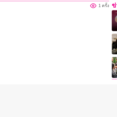
ข
1 ครั้ง