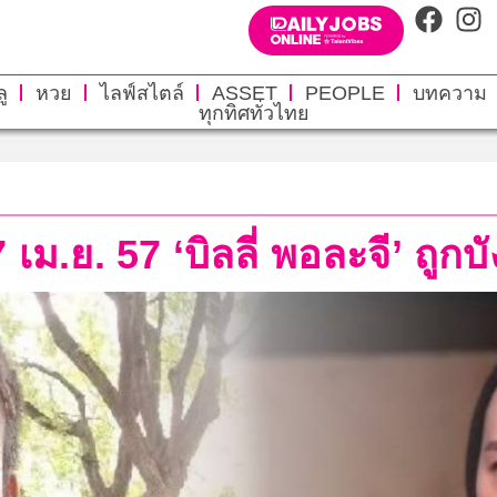
ู
หวย
ไลฟ์สไตล์
ASSET
PEOPLE
บทความ
ทุกทิศทั่วไทย
 เม.ย. 57 ‘บิลลี่ พอละจี’ ถูก