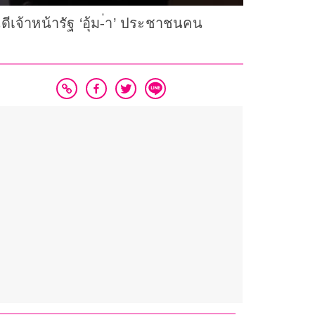
ดีเจ้าหน้ารัฐ ‘อุ้ม-่า’ ประชาชนคน