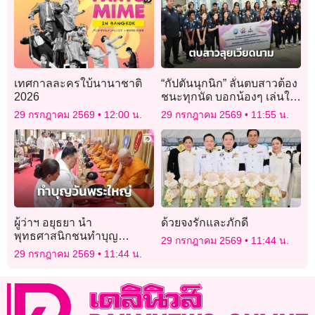
เทศกาลละครใบ้นานาชาติ
“กัปตันนุกนิก” ลั่นตบสาวต้อง
2026
ชนะทุกนัด บอกน้องๆ เล่นให้
สนุกไม่ต้องกดดัน
29 กรกฎาคม 2569
12:00 น.
29 กรกฎาคม 2569
11:55 น.
ผู้ว่าฯ อยุธยา นำ
ด้วยจงรักและภักดี
พุทธศาสนิกชนทำบุญ
29 กรกฎาคม 2569
11:44 น.
ตักบาตร-ถวายเทียนพรรษา
29 กรกฎาคม 2569
11:44 น.
เนื่องในเทศกาลอาสาฬหบูชา