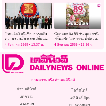
เกี่ยวข้อง 47 ราย!
‘ไทย-อินโดนีเซีย’ ยกระดับ
นับถอยหลัง 89 วัน อุดรธานี
ความร่วมมือ แลกเปลี่ยนเอ็ม
พร้อมจัด ‘มหกรรมพืชสวน
โอยู 4 ฉบับ ‘นายกฯ อนุทิน’
โลก 2569’ ยิ่งใหญ่ระดับ
4 สิงหาคม 2569
13:37 น.
4 สิงหาคม 2569
13:36 น.
เป็นสักขีพยาน รับมอบใบ
นานาชาติ
อนุมัติเปลี่ยนชื่อธนาคาร
อ่านความจริง อ่านเดลินิวส์
ข่าวเดลินิวส์
ไลฟ์สไตล์
บทความ
เดลินิวส์clips
ดวง-หวย
PR by dataxet