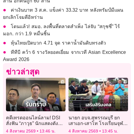
ล้าน อีกคนถูก 60 ล้าน
ค่าเงินบาท 3 ส.ค. แข็งค่า 33.32 บาท หลังทรัมป์มีแผน
ยกเลิกโจมตีอิหร่าน
โดนแล้ว! สมอ. ลงพื้นที่ตลาดสำเพ็ง ไล่จับ “สกุชชี่” ไร้
มอก. กว่า 1.9 หมื่นชิ้น
หุ้นไทยเปิดบวก 4.71 จุด ราคาน้ำมันดิบทรงตัว
ทีทีบี คว้า 6 รางวัลยอดเยี่ยม จากเวที Asian Excellence
Award 2026
ข่าวล่าสุด
คดีเทรดออนไลน์ลาม! DSI
นายก อบจ.สุพรรณบุรี ยก
สั่งฟัน “ภาวุธ” นักแสดงดัง
เสาเอก-เสาโท โรงเรียนจุฬา
เข้าข่ายหลายข้อหา ลุยสอบผู้
ภรณฯ
4 สิงหาคม 2569
13:46 น.
4 สิงหาคม 2569
13:45 น.