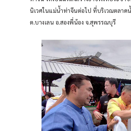
นิเวศในแม่น้ำท่าจีนต่อไป ที่บริเวณตลาดน้ำ
ต.บางเลน อ.สองพี่น้อง จ.สุพรรณบุรี