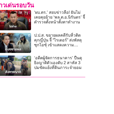
่าวเด่นรอบวัน
‘ผบ.ตร.’ สยบข่าวลือ! ยันไม่
เคยคุยย้าย ‘พล.ต.อ.นิรันดร’ จี้
ตำรวจตั้งหน้าตั้งตาทำงาน
ป.ป.ส. ขยายผลคดีรับหิ้วติด
คุกญี่ปุ่น จี้ “ไรเดอร์” ส่งพัสดุ
ซุกไอซ์ เข้าแสดงความ
บริสุทธิ์ใจด่วน!
‘อดีตผู้จัดการธนาคาร’ ปืนดุ
ยิงญาติตัวเองดับ 2 สาหัส 3
ปมขัดแย้งที่ดินภาระจำยอม