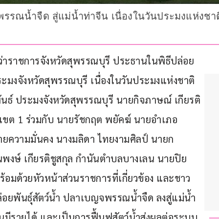
พรรณน้ำจืด สู่แม่น้ำท่าจีน เนื่องในวันประมงแห่งชาต
ผู้ว่าราชการจังหวัดสุพรรณบุรี ประธานในพิธีปล่อย
ะมงจังหวัดสุพรรณบุรี เนื่องในวันประมงแห่งชาติ 
ธ์ ประมงจังหวัดสุพรรณบุรี นายกิจภาษณ์ เกียรติ
ง เขต 1 ร่วมกับ นายรัชกฤต พยัคฆ์ นายอำเภอ
่ายความมั่นคง นางมลิดา ไทยงามศิลป์ นายก
งษ์ เกียรติชูสกุล กำนันตำบลบางเลน นายปิย
ร้อมด้วยหัวหน้าส่วนราชการที่เกี่ยวข้อง และชาว
อยพันธุ์สัตว์น้ำ ปลาเบญจพรรณน้ำจืด ลงสู่แม่น้ำ
นมีรายได้ และเป็นการฟื้นฟูสัตว์น้ำส่งผลต่อระบบ