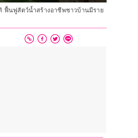
ิ ฟื้นฟูสัตว์น้ำสร้างอาชีพชาวบ้านมีราย