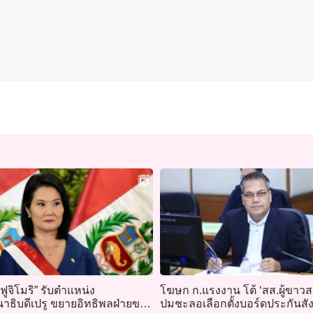
ฟูจิโมริ” รับตำแหน่ง
โฆษก ก.แรงงาน โต้ ‘สส.ผู้ขาว
าธิบดีเปรู ขยายอิทธิพลฝ่ายขวา
ปมชะลอเลือกตั้งบอร์ดประกันสั