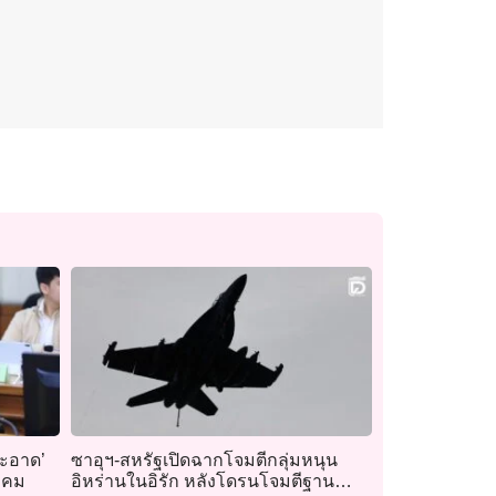
สะอาด’
ซาอุฯ-สหรัฐเปิดฉากโจมตีกลุ่มหนุน
งคม
อิหร่านในอิรัก หลังโดรนโจมตีฐาน