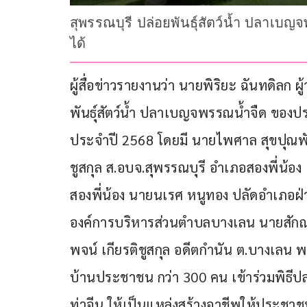
สุพรรณบุรี ปล่อยพันธุ์สัตว์น้ำ ปลาเบญจ
ได้
ผู้สื่อข่าวรายงานว่า นายพิริยะ ฉันทดิลก 
พันธุ์สัตว์น้ำ ปลาเบญจพรรณน้ำจืด ของปร
ประจำปี 2568 โดยมี นายไพศาล สุขปุณพัน
ชูสกุล ส.อบจ.สุพรรณบุรี อำเภอสองพี่น้อ
สองพี่น้อง นายนเรศ หนูทอง ปลัดอำเภอฝ
องค์การบริหารส่วนตำบลบางเลน นายสักณพ
พจน์ เกียรติชูสกุล อดีตกำนัน ต.บางเลน พ
บ้านประชาชน กว่า 300 คน เข้าร่วมพิธีปล่
ท่าจีน ให้เป็นแหล่งสร้างอาชีพให้ประชาช