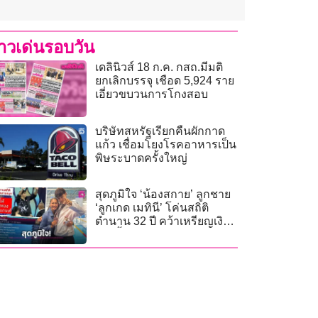
่าวเด่นรอบวัน
เดลินิวส์ 18 ก.ค. กสถ.มีมติ
ยกเลิกบรรจุ เชือด 5,924 ราย
เอี่ยวขบวนการโกงสอบ
บริษัทสหรัฐเรียกคืนผักกาด
แก้ว เชื่อมโยงโรคอาหารเป็น
พิษระบาดครั้งใหญ่
สุดภูมิใจ ‘น้องสกาย’ ลูกชาย
‘ลูกเกด เมทินี’ โค่นสถิติ
ตำนาน 32 ปี คว้าเหรียญเงิน
ว่ายน้ำ