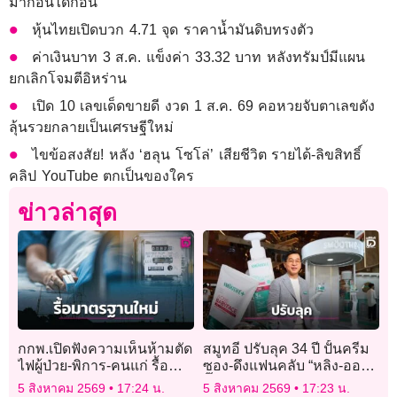
มาก่อนได้ก่อน
หุ้นไทยเปิดบวก 4.71 จุด ราคาน้ำมันดิบทรงตัว
ค่าเงินบาท 3 ส.ค. แข็งค่า 33.32 บาท หลังทรัมป์มีแผน
ยกเลิกโจมตีอิหร่าน
เปิด 10 เลขเด็ดขายดี งวด 1 ส.ค. 69 คอหวยจับตาเลขดัง
ลุ้นรวยกลายเป็นเศรษฐีใหม่
ไขข้อสงสัย! หลัง ‘ฮลุน โซโล่’ เสียชีวิต รายได้-ลิขสิทธิ์
คลิป YouTube ตกเป็นของใคร
ข่าวล่าสุด
กกพ.เปิดฟังความเห็นห้ามตัด
สมูทอี ปรับลุค 34 ปี ปั้นครีม
ไฟผู้ป่วย-พิการ-คนแก่ รื้อ
ซอง-ดึงแฟนคลับ “หลิง-ออม”
เกณฑ์มาตรฐานสัญญา
ปั๊มยอด 4 พันล้าน
5 สิงหาคม 2569
17:24 น.
5 สิงหาคม 2569
17:23 น.