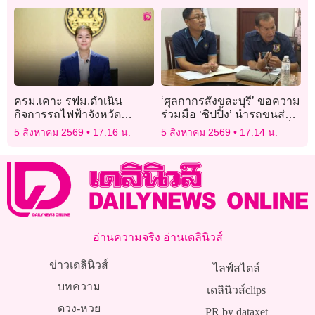
บริการไฟฟ้า ลดตีความ
ครม.เคาะ รฟม.ดำเนิน
‘ศุลกากรสังขละบุรี’ ขอความ
กิจการรถไฟฟ้าจังหวัด
ร่วมมือ ‘ชิปปิ้ง’ นำรถขนส่ง
สงขลา
สินค้า จอดในลานเอกชนเพื่อ
5 สิงหาคม 2569
17:16 น.
5 สิงหาคม 2569
17:14 น.
ความสะดวกปลอดภัย
อ่านความจริง อ่านเดลินิวส์
ข่าวเดลินิวส์
ไลฟ์สไตล์
บทความ
เดลินิวส์clips
ดวง-หวย
PR by dataxet