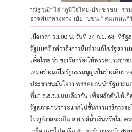
“ณัฐวุฒิ” ไล่ ”ภูมิใจไทย-ประชาชน” รวม
อาจล่มกลางทาง เย้ย “ปชน.” คุมเกมแก้รัฐ
เมื่อเวลา 13.00 น. วันที่ 24 ก.ย. 68  ที่
รัฐมนตรี กล่าวถึงการยื่นร่างแก้ไขรั
เพื่อไทย ว่า ขอเรียกร้องให้พรรคประชาช
เสนอร่างแก้ไขรัฐธรรมนูญเป็นร่างเดียว ลง
ประชาชนมั่นใจว่า พรรคแกนนำรัฐบาลแล
ที่มา ส.ส.ร.แบบเดียวกัน เพื่อผลักดันให้
รัฐสภาผ่านวาระแรกไปชั้นกรรมาธิการจะใช้
ใหญ่กังวลจะเป็น ส.ส.ร.สีน้ำเงินหรือไม
เสร็จ และไปหารือ สว. ขอรับการสนับสนุน