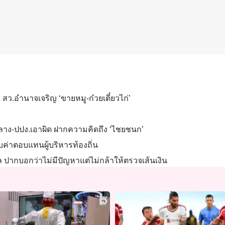
2 สว.อำนาจเจริญ ‘ขายหมู-ก๋วยเตี๋ยวไก่’
กลาง-ปปง.เอาผิด ฝากความคิดถึง ‘ไชยชนก’
บค่าตอบแทนผู้บริหารท้องถิ่น
ล ปากบอกว่าไม่มีปัญหาแต่ไม่กล้าให้ตรวจเส้นเงิน