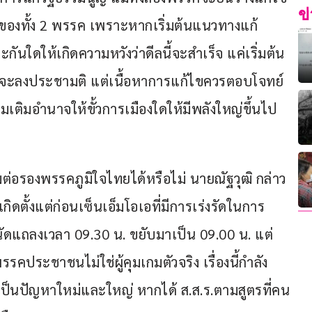
ข
นของทั้ง 2 พรรค เพราะหากเริ่มต้นแนวทางแก้
ันใดให้เกิดความหวังว่าดีลนี้จะสำเร็จ แค่เริ่มต้น
แต่จะลงประชามติ แต่เนื้อหาการแก้ไขควรตอบโจทย์
เติมอำนาจให้ขั้วการเมืองใดให้มีพลังใหญ่ขึ้นไป
ต่อรองพรรคภูมิใจไทยได้หรือไม่ นายณัฐวุฒิ กล่าว
เกิดตั้งแต่ก่อนเซ็นเอ็มโอเอที่มีการเร่งรัดในการ
นัดแถลงเวลา 09.30 น. ขยับมาเป็น 09.00 น. แต่
รคประชาชนไม่ใช่ผู้คุมเกมตัวจริง เรื่องนี้กำลัง
็นปัญหาใหม่และใหญ่ หากได้ ส.ส.ร.ตามสูตรที่คน