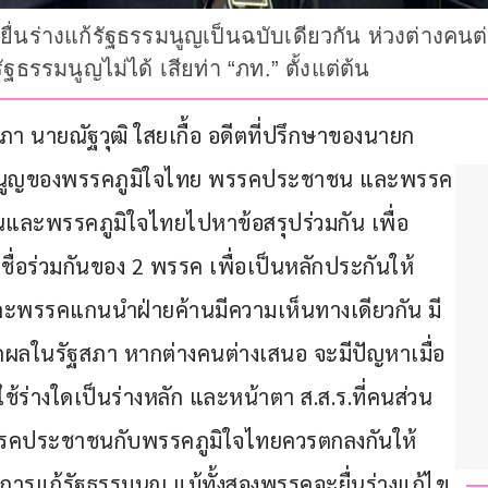
ยื่นร่างแก้รัฐธรรมนูญเป็นฉบับเดียวกัน ห่วงต่างคน
ธรรมนูญไม่ได้ เสียท่า “ภท.” ตั้งแต่ต้น
รัฐสภา นายณัฐวุฒิ ใสยเกื้อ อดีตที่ปรึกษาของนายก
ฐธรรมนูญของพรรคภูมิใจไทย พรรคประชาชน และพรรค
นและพรรคภูมิใจไทยไปหาข้อสรุปร่วมกัน เพื่อ
ชื่อร่วมกันของ 2 พรรค เพื่อเป็นหลักประกันให้
ะพรรคแกนนำฝ่ายค้านมีความเห็นทางเดียวกัน มี
เกิดผลในรัฐสภา หากต่างคนต่างเสนอ จะมีปัญหาเมื่อ
ร่างใดเป็นร่างหลัก และหน้าตา ส.ส.ร.ที่คนส่วน
่ พรรคประชาชนกับพรรคภูมิใจไทยควรตกลงกันให้
การแก้รัฐธรรมนูญ แม้ทั้งสองพรรคจะยื่นร่างแก้ไข