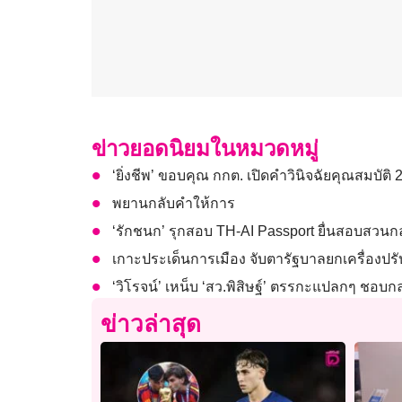
ข่าวยอดนิยมในหมวดหมู่
‘ยิ่งชีพ’ ขอบคุณ กกต. เปิดคำวินิจฉัยคุณสมบัติ 
พยานกลับคำให้การ
‘รักชนก’ รุกสอบ TH-AI Passport ยื่นสอบสวน
เกาะประเด็นการเมือง จับตารัฐบาลยกเครื่องปรั
‘วิโรจน์’ เหน็บ ‘สว.พิสิษฐ์’ ตรรกะแปลกๆ ชอบก
ข่าวล่าสุด