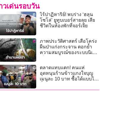
่าวเด่นรอบวัน
ไร้ปาฏิหาริย์! พบร่าง ‘ฮลุน
โซโล่’ ยูทูบเบอร์สายลุย เสีย
ชีวิตในห้องพักที่จอร์เจีย
ภาพประวัติศาสตร์ เสือโคร่ง
ผืนป่าแก่งกระจาน ตอกย้ำ
ความสมบูรณ์ของระบบนิเวศ
เนื่องในวันอนุรักษ์เสือโคร่ง
โลก
ตลาดแทบแตก! คนแห่
อุดหนุนร้านข้าวแกงใจบุญ
เมนูละ 10 บาท ซื้อได้แบบไม่
อั้น