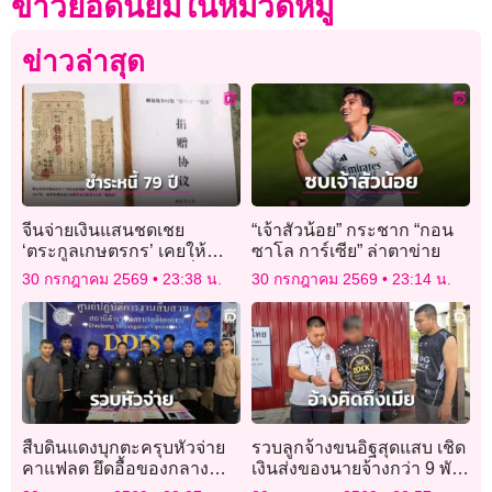
ข่าวยอดนิยมในหมวดหมู่
ข่าวล่าสุด
จีนจ่ายเงินแสนชดเชย
“เจ้าสัวน้อย” กระชาก “กอน
‘ตระกูลเกษตรกร’ เคยให้
ซาโล การ์เซีย” ล่าตาข่าย
กองทัพ ‘ยืมข้าวสาร’ เมื่อ 79
30 กรกฎาคม 2569
23:38 น.
30 กรกฎาคม 2569
23:14 น.
ปีก่อน
สืบดินแดงบุกตะครุบหัวจ่าย
รวบลูกจ้างขนอิฐสุดแสบ เชิด
คาแฟลต ยึดอื้อของกลาง
เงินส่งของนายจ้างกว่า 9 พัน
ยาบ้า-เงินสด
บาท อ้างคิดถึงเมีย