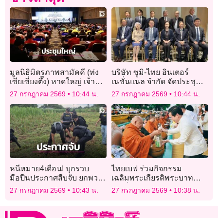
มูลนิธิมิตรภาพสามัคคี (ท่ง
บริษัท ซูมิ-ไทย อินเตอร์
เซียเซี่ยงตึ๊ง) หาดใหญ่ เจ้า
เนชั่นแนล จำกัด จัดประชุม
ภาพจัดประชุมใหญ่สามัญ
กรรมการและประชุมสามัญ
27 กรกฎาคม 2569
10:44 น.
27 กรกฎาคม 2569
10:44 น.
ประจำปี 2569
ประจำปี 2569
หนีหมาย4เดือน! บุกรวบ
ไทยเบฟ ร่วมกิจกรรม
มือปืนประกาศสืบจับ ยกพวก
เฉลิมพระเกียรติพระบาท
ยิงอริหน้าสถานบันเทิงดัง
สมเด็จพระเจ้าอยู่หัว
27 กรกฎาคม 2569
10:43 น.
27 กรกฎาคม 2569
10:38 น.