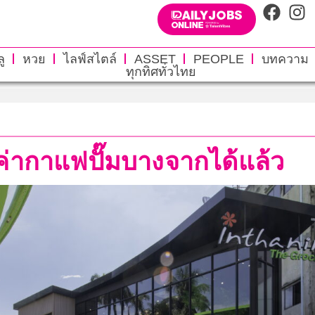
ู
หวย
ไลฟ์สไตล์
ASSET
PEOPLE
บทความ
ทุกทิศทั่วไทย
ค่ากาแฟปั๊มบางจากได้แล้ว