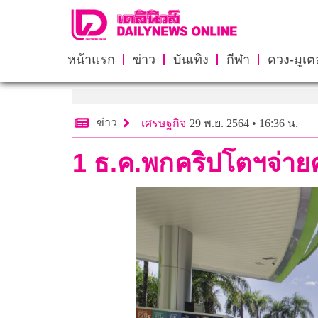
หน้าแรก
ข่าว
บันเทิง
กีฬา
ดวง-มูเตล
ข่าว
เศรษฐกิจ
29 พ.ย. 2564 • 16:36 น.
1 ธ.ค.พกคริปโตฯจ่าย