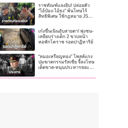
ราชทัณฑ์แจงยิบ! ปล่อยตัว
“ไอ้ป๋อง-ไอ้ธง” พ้นโทษไร้
สิทธิพิเศษ ใช้กฎหมาย JSOC
เฝ้าระวัง
เก๋งขึ้นเนินอับสายตา! พุ่งชน-
เหยียบร่างเด็ก 2 ขวบหน้า
หอพักโคราช รอดปาฏิหาริย์
“หมอเหรียญทอง” โพสต์แรง
ปมฆาตกรรมรัสเซีย จี้ลงโทษ
เด็ดขาด-หนุนประหารขยะ
สังคม