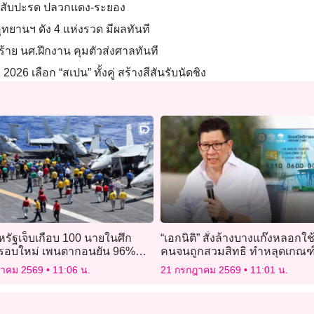
งไร่สับปะรด ปลวกแดง-ระยอง
ุทยานฯ ดัง 4 แห่งรวด มีผลทันที
ำร้าย นศ.ฝึกงาน คุมตัวส่งศาลทันที
026 เลือก “สเปน” ทั้งคู่ สร้างสีสันรับนัดชิง
รัฐเจ็บเกือบ 100 นายในศึก
“เอกนิติ” สั่งล้างบางแก๊งหลอกใช้
นรอบใหม่ เพนตากอนยัน 96%
คนจนถูกสวมสิทธิ ทำหลุดเกณฑ์
รบได้
สวัสดิการแห่งรัฐ
ฎาคม 2569
11:06 น.
21 กรกฎาคม 2569
11:01 น.