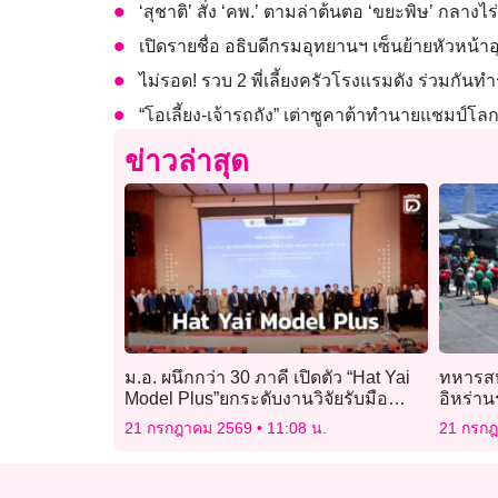
‘สุชาติ’ สั่ง ‘คพ.’ ตามล่าต้นตอ ‘ขยะพิษ’ กลา
เปิดรายชื่อ อธิบดีกรมอุทยานฯ เซ็นย้ายหัวหน้าอ
ไม่รอด! รวบ 2 พี่เลี้ยงครัวโรงแรมดัง ร่วมกันท
“โอเลี้ยง-เจ้ารถถัง” เต่าซูคาต้าทำนายแชมป์โลก 2
ข่าวล่าสุด
ม.อ. ผนึกกว่า 30 ภาคี เปิดตัว “Hat Yai
ทหารสห
Model Plus”ยกระดับงานวิจัยรับมือน้ำ
อิหร่า
ท่วมหาดใหญ่
กลับมา
21 กรกฎาคม 2569
11:08 น.
21 กรก