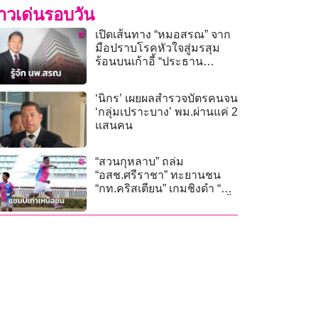
่าวเด่นรอบวัน
เปิดเส้นทาง “หมอสรณ” จาก
มือปราบโรคหัวใจสู่มรสุม
ร้อนบนเก้าอี้ “ประธาน
กสทช.”
‘นิกร’ เผยผลสำรวจบัตรคนจน
‘กลุ่มเปราะบาง’ พม.ผ่านแค่ 2
แสนคน
“สวนกุหลาบ” ถล่ม
“อสช.ศรีราชา” ทะยานชน
“กท.คริสเตียน” เกมชิงดำ “ศึก
เดลินิวส์ คัพ 2026” 24 ก.ค.นี้