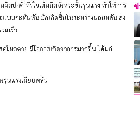
านผิดปกติ หัวใจเต้นผิดจังหวะขั้นรุนแรง ทำให้การ
ข
งพอแบบกะทันหัน มักเกิดขึ้นในระหว่างนอนหลับ ส่ง
วดเร็ว
รรมโรคใหลตาย มีโอกาสเกิดอาการมากขึ้น ได้แก่
างรุนแรงเฉียบพลัน