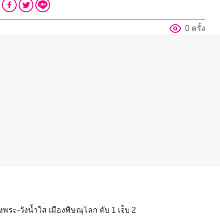
0 ครั้ง
ึงพระ-วังน้ำใส เมืองพิษณุโลก ดับ 1 เจ็บ 2