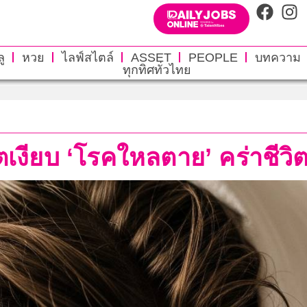
ู
หวย
ไลฟ์สไตล์
ASSET
PEOPLE
บทความ
ทุกทิศทั่วไทย
เงียบ ‘โรคใหลตาย’ คร่าชีว