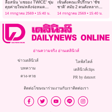
ลือสนั่น ‘แชยอง TWICE’ ซุ่ม
เซ็นตั้งคณะที่ปรึกษา ‘ชัช
คุยค่ายใหม่หลังจ่อหมด
ชาติ’ สมัย 2 คนดังหลาก
สัญญา ลุ้นโมเดล ‘แยก
สาขาตบเท้าร่วมทีม
14 กรกฎาคม 2569
15:40 น.
14 กรกฎาคม 2569
15:40 น.
สัญญา’ ตามรอยวงรุ่นพี่
อ่านความจริง อ่านเดลินิวส์
ข่าวเดลินิวส์
ไลฟ์สไตล์
บทความ
เดลินิวส์clips
ดวง-หวย
PR by dataxet
ติดต่อโฆษณา
ร่วมงานกับเรา
ติดต่อเรา