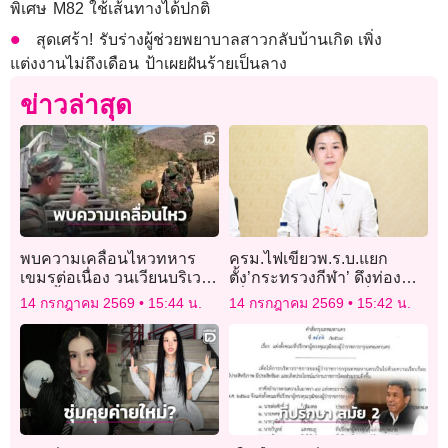
พิเศษ M82 ใช้เส้นทางได้ปกติ
สุดเศร้า! รับร่างผู้ช่วยพยาบาลสาวกลับบ้านเกิด เพิ่ง
แต่งงานไม่ถึงเดือน ป้าเผยฝันร้ายเป็นลาง
ข่าวล่าสุด
พบความเคลื่อนไหวทหาร
ครม.ไฟเขียวพ.ร.บ.แยก
เขมรต่อเนื่อง วนเวียนบริเวณ
ตั้ง’กระทรวงกีฬา’ ดึงท่อง
ทางขึ้นปราสาทคนา
เที่ยว’ควบรวมวธ.’ เป็น
14 กรกฎาคม 2569
15:44 น.
14 กรกฎาคม 2569
15:42 น.
‘ก.วัฒนธรรมและการท่อง
เที่ยว’ลดความซ้ำซ้อน