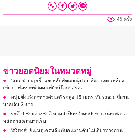
45 ครั้ง
ข่าวยอดนิยมในหมวดหมู่
‘หมอชาญฤทธิ์’ แจงหลักคัดแยกผู้ป่วย ‘สีดำ-แดง-เหลือง-
เขียว’ เพื่อช่วยชีวิตคนที่ยังมีโอกาสรอด
หนุ่มซิ่งเก๋งตกทางด่วนศรีรัชสูง 15 เมตร ทับรถจยย.ขี่ผ่าน
บาดเจ็บ 2 ราย
ระทึก! ชายต่างชาติเมาคลั่งปีนหลังคาปาขวด ก่อนพลาด
พลัดตกลงมาบาดเจ็บ
‘สิริพงศ์’ ยันเหตุเครนล้มทับคนงานดับ ไม่เกี่ยวทางด่วน