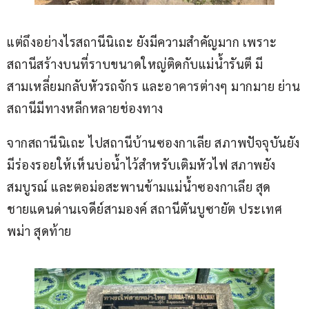
แต่ถึงอย่างไรสถานีนิเถะ ยังมีความสำคัญมาก เพราะ
สถานีสร้างบนที่ราบขนาดใหญ่ติดกับแม่น้ำรันตี มี
สามเหลี่ยมกลับหัวรถจักร และอาคารต่างๆ มากมาย ย่าน
สถานีมีทางหลีกหลายช่องทาง
จากสถานีนิเถะ ไปสถานีบ้านซองกาเลีย สภาพปัจจุบันยัง
มีร่องรอยให้เห็นบ่อน้ำไว้สำหรับเติมหัวไฟ สภาพยัง
สมบูรณ์ และตอม่อสะพานข้ามแม่น้ำซองกาเลึย สุด
ชายแดนด่านเจดีย์สามองค์ สถานีตันบูซายัต ประเทศ
พม่า สุดท้าย