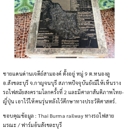
ชายแดนด่านเจดีย์สามองค์ ตั้งอยู่ หมู่ 9 ต.หนองลู 
อ.สังขละบุรี จ.กาญจนบุรี สภาพปัจจุบันยังมีให้เห็นราง
รถไฟสมัยสงครามโลกครั้งที่ 2 และมีศาลาสันติภาพไทย-
ญี่ปุ่น เอาไว้ให้คนรุ่นหลังไว้ศึกษาทางประวัติศาสตร์.
ขอบคุณข้อมูล : Thai Burma railway ทางรถไฟสาย
มรณะ / ฟาร์มอ้นสังขละบุรี