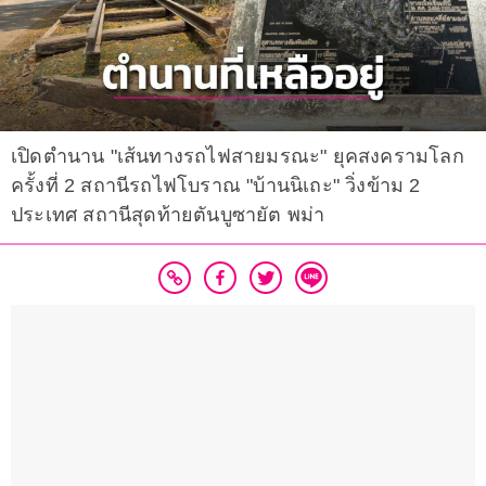
เปิดตำนาน "เส้นทางรถไฟสายมรณะ" ยุคสงครามโลก
ครั้งที่ 2 สถานีรถไฟโบราณ "บ้านนิเถะ" วิ่งข้าม 2
ประเทศ สถานีสุดท้ายตันบูซายัต พม่า