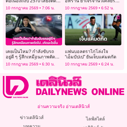
ต่อเนื่องถึงปี 2570 เสี่ยงติด
อิหร่าน ย้ำเจรจานิวเคลียร์ยัง
อันดับหนักสุดในรอบกว่า 70
ดำเนินต่อ
10 กรกฎาคม 2569
7:06 น.
10 กรกฎาคม 2569
6:52 น.
ปี
เคยเป็นไหม? กำลังขับรถ
แฟนบอลตราไก่โล่งใจ
อยู่ดี ๆ รู้สึกเหมือนภาพตัด
“เอ็มบัปเป” ยันเจ็บแค่มดกัด
ไป…เกิดอะไรขึ้น เป็นโรค
10 กรกฎาคม 2569
6:30 น.
10 กรกฎาคม 2569
6:24 น.
หลอดเลือดสมอง หรือ Stroke
หรือเปล่า?
อ่านความจริง อ่านเดลินิวส์
ข่าวเดลินิวส์
ไลฟ์สไตล์
บทความ