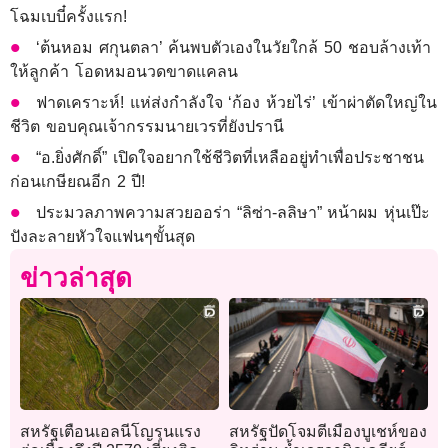
โฉมเบบี๋ครั้งแรก!
‘ต้นหอม ศกุนตลา’ ค้นพบตัวเองในวัยใกล้ 50 ชอบล้างเท้า
ให้ลูกค้า โอดหมอนวดขาดแคลน
ฟาดเคราะห์! แห่ส่งกำลังใจ ‘ก้อง ห้วยไร่’ เข้าผ่าตัดใหญ่ใน
ชีวิต ขอบคุณเจ้ากรรมนายเวรที่ยังปรานี
“อ.ยิ่งศักดิ์” เปิดใจอยากใช้ชีวิตที่เหลืออยู่ทำเพื่อประชาชน
ก่อนเกษียณอีก 2 ปี!
ประมวลภาพความสวยออร่า “ลิซ่า-ลลิษา” หน้าผม หุ่นเป๊ะ
ปังละลายหัวใจแฟนๆขั้นสุด
ข่าวล่าสุด
สหรัฐเตือนเอลนีโญรุนแรง
สหรัฐปัดโจมตีเมืองบูเชห์ของ