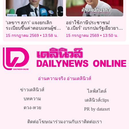
‘เลขาฯ สภา’ แจงยกเลิก
อย่าใช้ภาษีประชาชน!
ระเบียบขึ้นค่าตอบแทนผู้ช่วย
‘อ.เบียร์’ เบรกปมรัฐเยียวยา
สส.-สว.เหตุไม่สอดคล้อง
ไฟไหม้โรงเบียร์ลาดพร้าว
15 กรกฎาคม 2569
13:58 น.
15 กรกฎาคม 2569
13:50 น.
บริบทการเงินประเทศ
ลั่นเจ้าของร้านต้องจ่ายเอง
อ่านความจริง อ่านเดลินิวส์
ข่าวเดลินิวส์
ไลฟ์สไตล์
บทความ
เดลินิวส์clips
ดวง-หวย
PR by dataxet
ติดต่อโฆษณา
ร่วมงานกับเรา
ติดต่อเรา