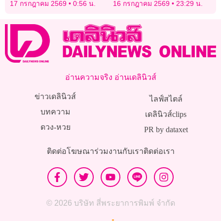
ลูกสาววัย 14 นาน 6 ปี ขู่ฆ่า
หัวใจตอนโตสูงขึ้น 45%
17 กรกฎาคม 2569
0:56 น.
16 กรกฎาคม 2569
23:29 น.
ยกครัว
อ่านความจริง อ่านเดลินิวส์
ข่าวเดลินิวส์
ไลฟ์สไตล์
บทความ
เดลินิวส์clips
ดวง-หวย
PR by dataxet
ติดต่อโฆษณา
ร่วมงานกับเรา
ติดต่อเรา
© 2026 บริษัท สี่พระยาการพิมพ์ จำกัด