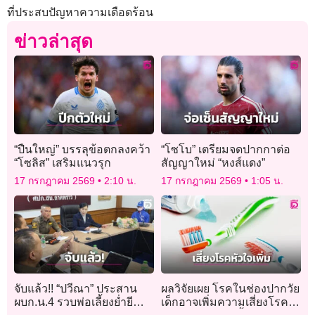
ที่ประสบปัญหาความเดือดร้อน
ข่าวล่าสุด
“ปืนใหญ่” บรรลุข้อตกลงคว้า
“โซโบ” เตรียมจดปากกาต่อ
“โซลิส” เสริมแนวรุก
สัญญาใหม่ “หงส์แดง”
17 กรกฎาคม 2569
2:10 น.
17 กรกฎาคม 2569
1:05 น.
จับแล้ว!! “ปวีณา” ประสาน
ผลวิจัยเผย โรคในช่องปากวัย
ผบก.น.4 รวบพ่อเลี้ยงย่ำยี
เด็กอาจเพิ่มความเสี่ยงโรค