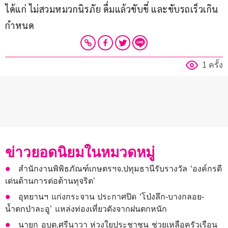
ได้แก่ ไม่สวมหมวกนิรภัย ดื่มแล้วขับขี่ และขับรถเร็วเกิน
กำหนด
1 ครั้ง
ข่าวยอดนิยมในหมวดหมู่
สำนักงานพิพิธภัณฑ์เกษตรฯจ.ปทุมธานีรับรางวัล ‘องค์กรดี
เด่นด้านการต่อต้านทุจริต’
อุทยานฯ แก่งกระจาน ประกาศปิด ‘โป่งลึก-บางกลอย-
น้ำตกป่าละอู’ แหล่งท่องเที่ยวดังจากฝนตกหนัก
นายก อบต.ศรีนาวา ห่วงใยประชาชน ช่วยเหลือครัวเรือน