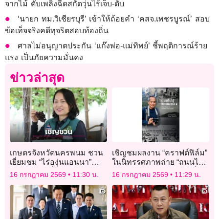
จากไม้ ดับเพลิงฉีดสกัดวุ่นไร้เจ็บ-ดับ
‘นายก ทม.วิเชียรบุรี’ เข้าให้ถ้อยคำ ‘คสจ.เพชรบูรณ์’ สอบ
ข้อเท็จจริงคดีทุจริตสอบท้องถิ่น
ศาลไม่อนุญาตประกัน ‘แก๊งพ่อ-แม่ทิพย์’ ชี้พฤติการณ์ร้าย
แรง เป็นภัยความมั่นคง
ข่าวล่าสุด
เกษตรจังหวัดนครพนม ชวน
เชิญชมผลงาน “คราฟต์ฟิล์ม”
เยี่ยมชม “ไร่องุ่นแอนนา”
ในนิทรรศภาพถ่าย “ถนนไปสู่
สร้างรายได้ยั่งยืน
แหลมทอง” ของ ไชยยศ ปิ่น
16 กรกฎาคม 2569
11:30 น.
16 กรกฎาคม 2569
11:29 น.
ประดับ