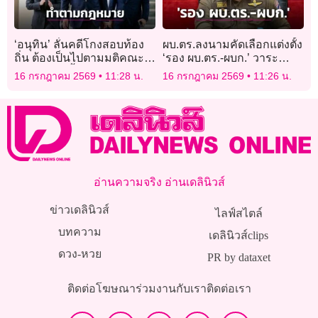
‘อนุทิน’ ลั่นคดีโกงสอบท้อง
ผบ.ตร.ลงนามคัดเลือกแต่งตั้ง
ถิ่น ต้องเป็นไปตามมติคณะ
‘รอง ผบ.ตร.-ผบก.’ วาระ
กรรมการฯย้ำทำตาม
2569 ส่งเข้าพิจารณา 10
16 กรกฎาคม 2569
11:28 น.
16 กรกฎาคม 2569
11:26 น.
กฎหมาย-ทำตามใจไม่ได้!
ส.ค.นี้
อ่านความจริง อ่านเดลินิวส์
ข่าวเดลินิวส์
ไลฟ์สไตล์
บทความ
เดลินิวส์clips
ดวง-หวย
PR by dataxet
ติดต่อโฆษณา
ร่วมงานกับเรา
ติดต่อเรา