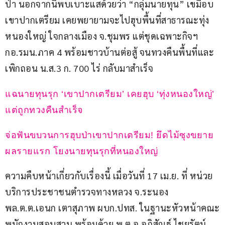
ป่า นอกจากนี้พบเบาะแสด้วยว่า “กลุ่มนายทุน” เขมือบ
เขาปากเตรียม เคยพยายามจะไปฮุบพื้นที่สาธารณะทุ่ง
หนองใหญ่ ใจกลางเมือง จ.ชุมพร แต่ชุดเฉพาะกิจฯ 
กอ.รมน.ภาค 4 พร้อมชาวบ้านต่อสู้ จนทวงคืนพื้นที่และ
เพิกถอน น.ส.3 ก. 700 ไร่ กลับมาสำเร็จ
แฉนายทุนรุก ‘เขาปากเตรียม’ เคยฮุบ ‘ทุ่งหนองใหญ่’ 
แต่ถูกทวงคืนสำเร็จ
จ่อฟันขบวนการฮุบป่าเขาปากเตรียม! ยึดไม้ซุงขยาย
ผลรายแรก โยงนายทุนรุกที่หนองใหญ่
ความคืบหน้าเกี่ยวกับเรื่องนี้ เมื่อวันที่ 17 เม.ย. ที่ หน่วย
บริการประชาชนตำรวจทางหลวง จ.ระนอง 
พล.ต.ต.เอนก เตาสุภาพ ผบก.ปทส. ในฐานะหัวหน้าคณะ
พนักงานสอบสวน พร้อมด้วย พ.ต.อ.อภิสัณฐ์ ไชยรัตน์ 