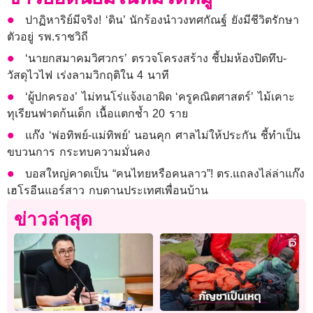
ปาฏิหาริย์มีจริง! ‘ดิน’ นักร้องนำวงทศกัณฐ์ ยังมีชีวิตรักษา
ตัวอยู่ รพ.ราชวิถี
‘นายกสมาคมวิศวกร’ ตรวจโครงสร้าง ชี้ปมห้องปิดทึบ-
วัสดุไวไฟ เร่งลามวิกฤติใน 4 นาที
‘ผู้ปกครอง’ ไม่ทนโร่แจ้งเอาผิด ‘ครูคณิตศาสตร์’ ไม้เคาะ
ทุเรียนฟาดก้นเด็ก เนื้อแตกช้ำ 20 ราย
แก๊ง ‘พ่อทิพย์-แม่ทิพย์’ นอนคุก ศาลไม่ให้ประกัน ชี้ทำเป็น
ขบวนการ กระทบความมั่นคง
บอสใหญ่คาดเป็น “คนไทยหรือคนลาว”! ตร.แถลงไล่ล่าแก๊ง
เฮโรอีนแอร์สาว กบดานประเทศเพื่อนบ้าน
ข่าวล่าสุด