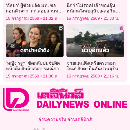
‘อัธยา’ ผู้ช่วยปลัด มท. ขอ
นึกว่าไม่รอด! เจ้าของลุ้น
ถอนตัวจาก ‘กก.สอบสวนทาง
หนักหลังพบสุนัขเผลอกิน
วินัยอย่างร้ายแรง’ เคส
กัญชาขณะเดินป่าจนหมดสติ
15 กรกฎาคม 2569
21:32 น.
15 กรกฎาคม 2569
21:30 น.
‘ทุจริตสอบท้องถิ่น’ เหตุอาจมี
ต้องหามลงเขา
ส่วนได้ – เสีย ถูกไต่สวน
‘หญิง รฐา’ ซัดกลับปมจับผิด
ชายแดนตึงเครียดระลอก
หน้าตึง ลั่นถ้าส่งอารมณ์จาก
ใหม่! จับตาปืนลั่นป่วนสุรินทร์
ข้างในยังไงคนดูก็อิน
รับช่วงนายกฯ เตรียมเยือนจีน
15 กรกฎาคม 2569
21:30 น.
15 กรกฎาคม 2569
21:16 น.
16-21 ก.ค. นี้
อ่านความจริง อ่านเดลินิวส์