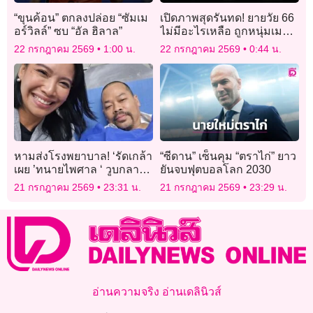
“ขุนค้อน” ตกลงปล่อย “ซัมเม
เปิดภาพสุดรันทด! ยายวัย 66
อร์วิลล์” ซบ “อัล ฮิลาล”
ไม่มีอะไรเหลือ ถูกหนุ่มเมา
ยาจุดเผาไฟบ้านลามวอด 7
22 กรกฎาคม 2569
1:00 น.
22 กรกฎาคม 2569
0:44 น.
หลัง
หามส่งโรงพยาบาล! ‘รัดเกล้า
“ซีดาน” เซ็นคุม “ตราไก่” ยาว
เผย ’ทนายไพศาล ‘ วูบกลาง
ยันจบฟุตบอลโลก 2030
วงประชุม กมธ.พบ หัวใจเต้น
21 กรกฎาคม 2569
23:31 น.
21 กรกฎาคม 2569
23:29 น.
ผิดจังหวะ ตอนนี้ปลอดภัย
แล้ว
อ่านความจริง อ่านเดลินิวส์