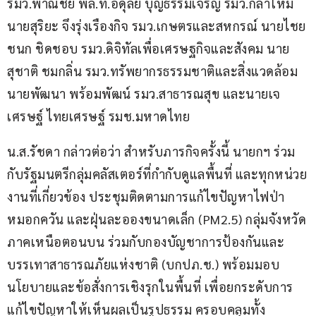
รมว.พาณิชย์ พล.ท.อดุลย์ บุญธรรมเจริญ รมว.กลาโหม 
นายสุริยะ จึงรุ่งเรืองกิจ รมว.เกษตรและสหกรณ์ นายไชย
ชนก ชิดชอบ รมว.ดิจิทัลเพื่อเศรษฐกิจและสังคม นาย
สุชาติ ชมกลิ่น รมว.ทรัพยากรธรรมชาติและสิ่งแวดล้อม 
นายพัฒนา พร้อมพัฒน์ รมว.สาธารณสุข และนายเจ
เศรษฐ์ ไทยเศรษฐ์ รมช.มหาดไทย
น.ส.รัชดา กล่าวต่อว่า สำหรับภารกิจครั้งนี้ นายกฯ ร่วม
กับรัฐมนตรีกลุ่มคลัสเตอร์ที่กำกับดูแลพื้นที่ และทุกหน่วย
งานที่เกี่ยวข้อง ประชุมติดตามการแก้ไขปัญหาไฟป่า 
หมอกควัน และฝุ่นละอองขนาดเล็ก (PM2.5) กลุ่มจังหวัด
ภาคเหนือตอนบน ร่วมกับกองบัญชาการป้องกันและ
บรรเทาสาธารณภัยแห่งชาติ (บกปภ.ช.) พร้อมมอบ
นโยบายและข้อสั่งการเชิงรุกในพื้นที่ เพื่อยกระดับการ
แก้ไขปัญหาให้เห็นผลเป็นรูปธรรม ครอบคลุมทั้ง