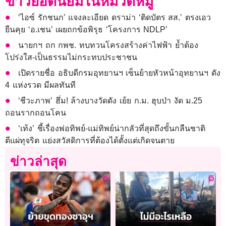
ข่าวยอดนิยมในหมวดหมู่
‘ไอซ์ รักชนก’ แจงละเอียด ดราม่า ‘ติดบัตร สส.’ ตรงเอว
ยืนคุย ‘อ.เชน’ เผยถกข้อพิรุธ ‘โครงการ NDLP’
นายกฯ ถก กพช. ทบทวนโครงสร้างค่าไฟฟ้า ย้ำต้อง
โปร่งใส-เป็นธรรมไม่กระทบประชาชน
เปิดรายชื่อ อธิบดีกรมอุทยานฯ เซ็นย้ายหัวหน้าอุทยานฯ ดัง
4 แห่งรวด มีผลทันที
‘ชีวะภาพ’ ฮึ่ม! ล้างบางวัดดัง เย้ย ก.ม. ฮุบป่า งัด ม.25
ถอนรากถอนโคน
‘เท้ง’ ชี้เรื่องพ่อทิพย์-แม่ทิพย์น่ากลัวที่สุดถึงขั้นกลืนชาติ
ตีแผ่ทุจริต แย่งสวัสดิการที่ต้องได้ตั้งแต่เกิดจนตาย
ข่าวล่าสุด