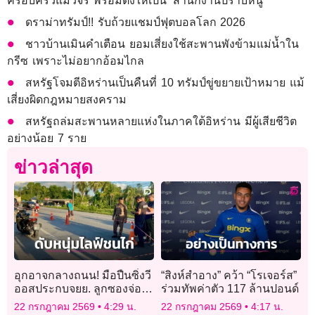
ครอบครัวแมวจร พร้อมตั้งให้เป็น ‘สำนักงานปราบหนู’
ดราม่าทรัมป์!! รับถ้วยแชมป์ฟุตบอลโลก 2026
ชาวบ้านเมินคำเตือน ยอมเสี่ยงใช้สะพานพังข้ามแม่น้ำใน
กรีซ เพราะไม่อยากอ้อมไกล
สหรัฐโจมตีอิหร่านเป็นคืนที่ 10 ทรัมป์ขู่ขยายเป้าหมาย แม้
เสี่ยงผิดกฎหมายสงคราม
สหรัฐถล่มสะพานหลายแห่งในภาคใต้อิหร่าน มีผู้เสียชีวิต
อย่างน้อย 7 ราย
ข่าวล่าสุด
อุกอาจกลางถนน! มือปืนซิ่งวี
“สิงห์สำอาง” คว้า “โรเจอร์ส”
ออสประกบจยย. ลูกซองจ่อยิง
ร่วมทัพค่าตัว 117 ล้านปอนด์
หนุ่มไลฟ์ชนไก่
22 กรกฎาคม 2569
4:29 น.
22 กรกฎาคม 2569
4:17 น.