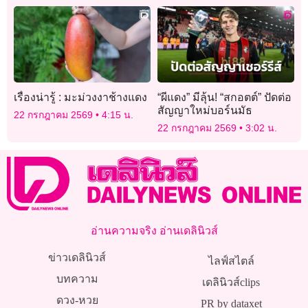
เรื่องน่ารู้ : มะม่วงงาช้างแดง
“ผีแดง” มีลุ้น! “สกอตต์” ปัดต่อ
สัญญาใหม่บอร์นมัธ
22 กรกฎาคม 2569
4:15 น.
22 กรกฎาคม 2569
3:02 น.
อ่านความจริง อ่านเดลินิวส์
ข่าวเดลินิวส์
ไลฟ์สไตล์
บทความ
เดลินิวส์clips
ดวง-หวย
PR by dataxet