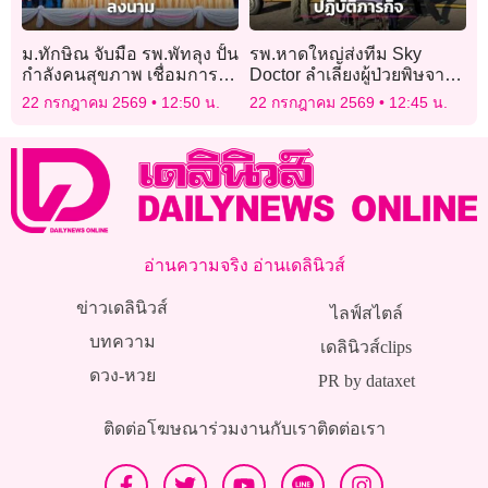
ม.ทักษิณ จับมือ รพ.พัทลุง ปั้น
รพ.หาดใหญ่ส่งทีม Sky
กำลังคนสุขภาพ เชื่อมการ
Doctor ลำเลียงผู้ป่วยพิษจาก
เรียนรู้สู่สนามจริง
ก๊าซคาร์บอนมอนอกไซด์ทาง
22 กรกฎาคม 2569
12:50 น.
22 กรกฎาคม 2569
12:45 น.
อากาศ ส่งต่อรักษาเฉพาะ
ทาง
อ่านความจริง อ่านเดลินิวส์
ข่าวเดลินิวส์
ไลฟ์สไตล์
บทความ
เดลินิวส์clips
ดวง-หวย
PR by dataxet
ติดต่อโฆษณา
ร่วมงานกับเรา
ติดต่อเรา