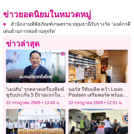
ข่าวยอดนิยมในหมวดหมู่
สำนักงานพิพิธภัณฑ์เกษตรฯจ.ปทุมธานีรับรางวัล ‘องค์กรดี
เด่นด้านการต่อต้านทุจริต’
ข่าวล่าสุด
“เอปสัน” รุกตลาดเครื่องพิมพ์
นอร์ส รีพับบลิค คว้า Louis
ชูรับประกัน 5 ปีรายแรกใน
Poulsen เสริมพอร์ต พร้อม
ไทย
จัดนิทรรศการระดับโลก
22 กรกฎาคม 2569
13:00 น.
22 กรกฎาคม 2569
12:51 น.
ฉลอง 100 ปี