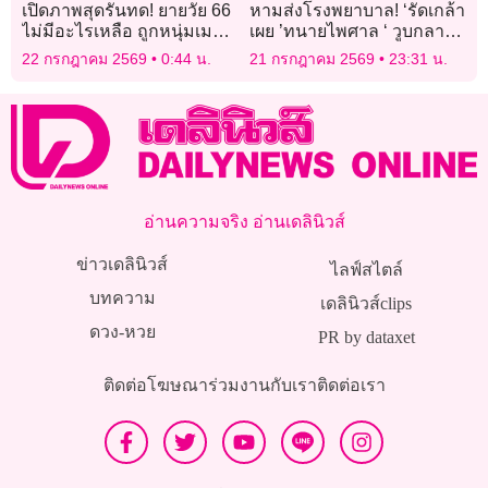
เปิดภาพสุดรันทด! ยายวัย 66
หามส่งโรงพยาบาล! ‘รัดเกล้า
ไม่มีอะไรเหลือ ถูกหนุ่มเมา
เผย ’ทนายไพศาล ‘ วูบกลาง
ยาจุดเผาไฟบ้านลามวอด 7
วงประชุม กมธ.พบ หัวใจเต้น
22 กรกฎาคม 2569
0:44 น.
21 กรกฎาคม 2569
23:31 น.
หลัง
ผิดจังหวะ ตอนนี้ปลอดภัย
แล้ว
อ่านความจริง อ่านเดลินิวส์
ข่าวเดลินิวส์
ไลฟ์สไตล์
บทความ
เดลินิวส์clips
ดวง-หวย
PR by dataxet
ติดต่อโฆษณา
ร่วมงานกับเรา
ติดต่อเรา