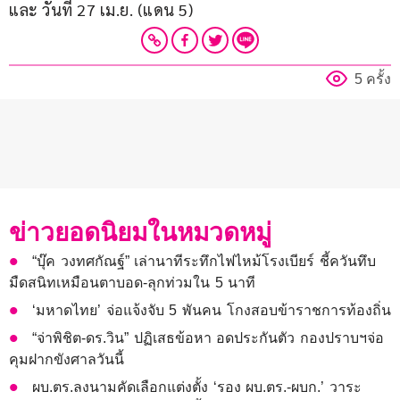
และ วันที่ 27 เม.ย. (แดน 5)
5 ครั้ง
ข่าวยอดนิยมในหมวดหมู่
“บุ๊ค วงทศกัณฐ์” เล่านาทีระทึกไฟไหม้โรงเบียร์ ชี้ควันทึบ
มืดสนิทเหมือนตาบอด-ลุกท่วมใน 5 นาที
‘มหาดไทย’ จ่อแจ้งจับ 5 พันคน โกงสอบข้าราชการท้องถิ่น
“จ่าพิชิต-ดร.วิน” ปฏิเสธข้อหา อดประกันตัว กองปราบฯจ่อ
คุมฝากขังศาลวันนี้
ผบ.ตร.ลงนามคัดเลือกแต่งตั้ง ‘รอง ผบ.ตร.-ผบก.’ วาระ