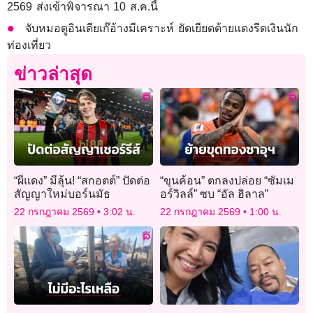
2569 ส่งเข้าพิจารณา 10 ส.ค.นี้
จับหมอดูอินเดียเก๊อ้างมีเคราะห์ ยัดเยียดด้ายแดงรีดเงินนัก
ท่องเที่ยว
ข่าวล่าสุด
“ผีแดง” มีลุ้น! “สกอตต์” ปัดต่อ
“ขุนค้อน” ตกลงปล่อย “ซัมเม
สัญญาใหม่บอร์นมัธ
อร์วิลล์” ซบ “อัล ฮิลาล”
22 กรกฎาคม 2569
3:02 น.
22 กรกฎาคม 2569
1:00 น.