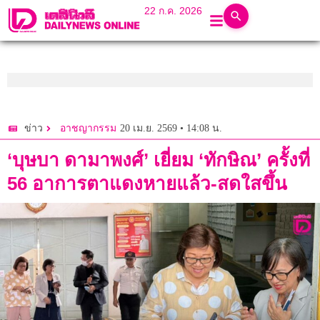
22 ก.ค. 2026
20 เม.ย. 2569 • 14:08 น.
ข่าว
อาชญากรรม
‘บุษบา ดามาพงศ์’ เยี่ยม ‘ทักษิณ’ ครั้งที่
56 อาการตาแดงหายแล้ว-สดใสขึ้น