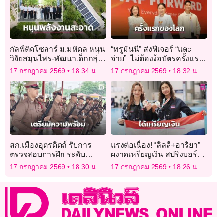
กัลฟ์ติดโซลาร์ ม.มหิดล หนุน
“ทรูมันนี่” ส่งฟีเจอร์ “แตะ
วิจัยสมุนไพร-พัฒนาเด็กกลุ่ม
จ่าย” ไม่ต้องง้อบัตรครั้งแรก
เปราะบาง
ของโลก
17 กรกฎาคม 2569
18:34 น.
17 กรกฎาคม 2569
18:32 น.
สภ.เมืองอุตรดิตถ์ รับการ
แรงต่อเนื่อง! “ลิลลี่+อาริยา”
ตรวจสอบการฝึก ระดับ
ผงาดเหรียญเงิน สปริงบอร์ด
ตำรวจภูธรภาค 6 ประจำปี
หญิงคู่ 3 เมตร ศึกเอเชียนเอ
17 กรกฎาคม 2569
18:30 น.
17 กรกฎาคม 2569
18:26 น.
2569
จกรุ๊ป 2026