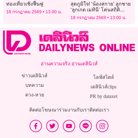
ท่องเที่ยวเชิงฟื้นฟู
สุดภูมิใจ! ‘น้องสกาย’ ลูกชาย
‘ลูกเกด เมทินี’ โค่นสถิติ
18 กรกฎาคม 2569
13:00 น.
ตำนาน 32 ปี คว้าเหรียญเงิน
18 กรกฎาคม 2569
13:00 น.
ว่ายน้ำ
อ่านความจริง อ่านเดลินิวส์
ข่าวเดลินิวส์
ไลฟ์สไตล์
บทความ
เดลินิวส์clips
ดวง-หวย
PR by dataxet
ติดต่อโฆษณา
ร่วมงานกับเรา
ติดต่อเรา