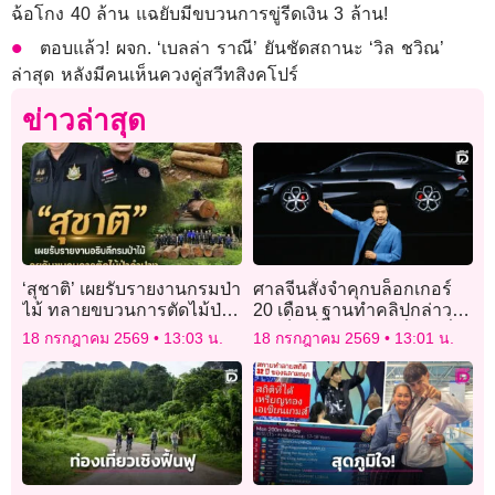
ฉ้อโกง 40 ล้าน แฉยับมีขบวนการขู่รีดเงิน 3 ล้าน!
ตอบแล้ว! ผจก. ‘เบลล่า ราณี’ ยันชัดสถานะ ‘วิล ชวิณ’
ล่าสุด หลังมีคนเห็นควงคู่สวีทสิงคโปร์
ข่าวล่าสุด
‘สุชาติ’ เผยรับรายงานกรมป่า
ศาลจีนสั่งจำคุกบล็อกเกอร์
ไม้ ทลายขบวนการตัดไม้ป่า
20 เดือน ฐานทำคลิปกล่าว
ลำปาง ยึดของกลางมูลค่า
หาเท็จเกี่ยวกับรถ “เสี่ยวหมี่”
18 กรกฎาคม 2569
13:03 น.
18 กรกฎาคม 2569
13:01 น.
กว่า 2 แสน ย้ำเดินหน้า
นโยบายรัฐบาลปราบปราม
เด็ดขาด